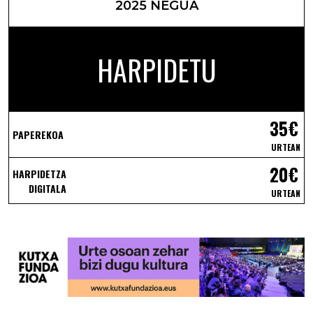
2025 NEGUA
HARPIDETU
35€
PAPEREKOA
URTEAN
20€
HARPIDETZA
DIGITALA
URTEAN