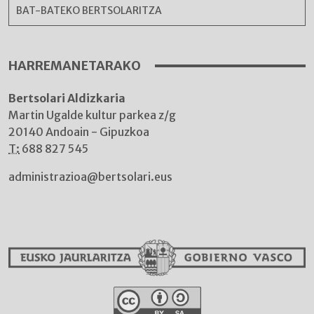
BAT-BATEKO BERTSOLARITZA
HARREMANETARAKO
Bertsolari Aldizkaria
Martin Ugalde kultur parkea z/g
20140 Andoain - Gipuzkoa
T:
688 827 545
administrazioa@bertsolari.eus