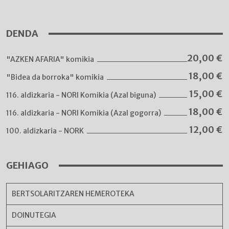
DENDA
20,00
€
"AZKEN AFARIA" komikia
18,00
€
"Bidea da borroka" komikia
15,00
€
116. aldizkaria - NORI Komikia (Azal biguna)
18,00
€
116. aldizkaria - NORI Komikia (Azal gogorra)
12,00
€
100. aldizkaria - NORK
GEHIAGO
BERTSOLARITZAREN HEMEROTEKA
DOINUTEGIA