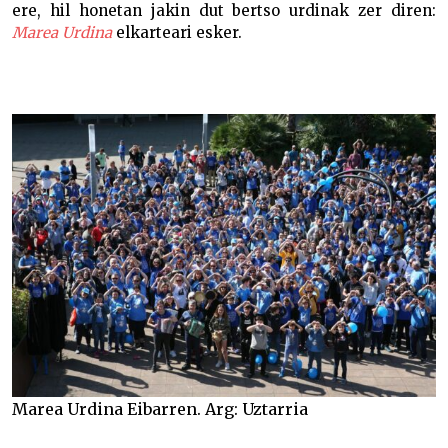
ere, hil honetan jakin dut bertso urdinak zer diren:
Marea Urdina
elkarteari esker.
Marea Urdina Eibarren. Arg: Uztarria