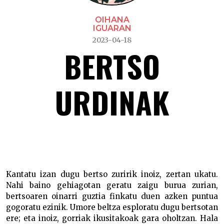
OIHANA
IGUARAN
2023-04-18
BERTSO
URDINAK
Bertso urdinak –
Kantatu izan dugu bertso zuririk inoiz, zertan ukatu.
Nahi baino gehiagotan geratu zaigu burua zurian,
bertsoaren oinarri guztia finkatu duen azken puntua
gogoratu ezinik. Umore beltza esploratu dugu bertsotan
ere; eta inoiz, gorriak ikusitakoak gara oholtzan. Hala