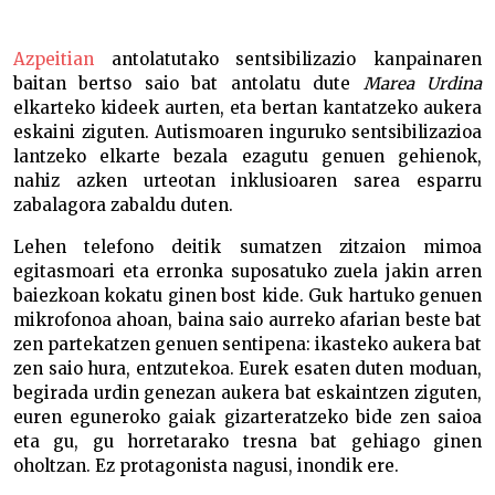
Azpeitian
antolatutako sentsibilizazio kanpainaren
baitan bertso saio bat antolatu dute
Marea Urdina
elkarteko kideek aurten, eta bertan kantatzeko aukera
eskaini ziguten. Autismoaren inguruko sentsibilizazioa
lantzeko elkarte bezala ezagutu genuen gehienok,
nahiz azken urteotan inklusioaren sarea esparru
zabalagora zabaldu duten.
Lehen telefono deitik sumatzen zitzaion mimoa
egitasmoari eta erronka suposatuko zuela jakin arren
baiezkoan kokatu ginen bost kide. Guk hartuko genuen
mikrofonoa ahoan, baina saio aurreko afarian beste bat
zen partekatzen genuen sentipena: ikasteko aukera bat
zen saio hura, entzutekoa. Eurek esaten duten moduan,
begirada urdin genezan aukera bat eskaintzen ziguten,
euren eguneroko gaiak gizarteratzeko bide zen saioa
eta gu, gu horretarako tresna bat gehiago ginen
oholtzan. Ez protagonista nagusi, inondik ere.