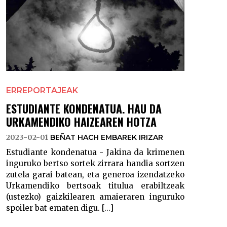
ERREPORTAJEAK
ESTUDIANTE KONDENATUA. HAU DA
URKAMENDIKO HAIZEAREN HOTZA
2023-02-01
BEÑAT HACH EMBAREK IRIZAR
Estudiante kondenatua - Jakina da krimenen
inguruko bertso sortek zirrara handia sortzen
zutela garai batean, eta generoa izendatzeko
Urkamendiko bertsoak titulua erabiltzeak
(ustezko) gaizkilearen amaieraren inguruko
spoiler bat ematen digu. [...]