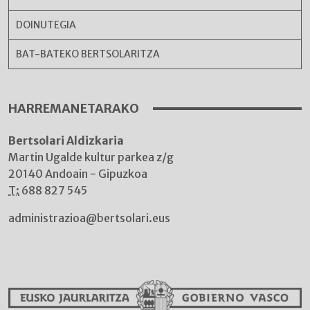
DOINUTEGIA
BAT-BATEKO BERTSOLARITZA
HARREMANETARAKO
Bertsolari Aldizkaria
Martin Ugalde kultur parkea z/g
20140 Andoain - Gipuzkoa
T:
688 827 545
administrazioa@bertsolari.eus