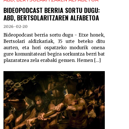
BIDEOPODCAST BERRIA SORTU DUGU:
ABD, BERTSOLARITZAREN ALFABETOA
2026-02-20
Bideopodcast berria sortu dugu - Etxe honek,
Bertsolari aldizkariak, 35 urte beteko ditu
aurten, eta hori ospatzeko modurik onena
gure komunitateari begira sorkuntza berri bat
plazaratzea zela erabaki genuen. Hemen [...]