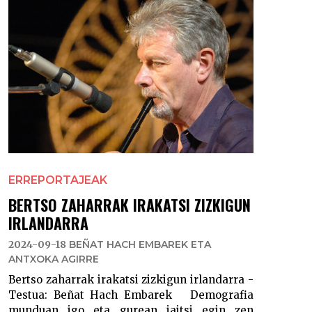
ERREPORTAJEAK
BERTSO ZAHARRAK IRAKATSI ZIZKIGUN
IRLANDARRA
2024-09-18
BEÑAT HACH EMBAREK ETA
ANTXOKA AGIRRE
Bertso zaharrak irakatsi zizkigun irlandarra -
Testua: Beñat Hach Embarek Demografia
munduan igo eta gurean jaitsi egin zen