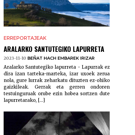
ERREPORTAJEAK
ARALARKO SANTUTEGIKO LAPURRETA
2023-11-10
BEÑAT HACH EMBAREK IRIZAR
Aralarko Santutegiko lapurreta - Lapurrak ez
dira izan tarteka-marteka, izar uxoek zerua
nola, gure lurrak zeharkatu dituzten ez-ohiko
gaizkileak. Gerrak eta gerren ondoren
testuinguruak orube ezin hobea sortzen dute
lapurretarako, [...]