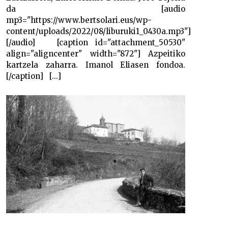
da [audio
mp3="https://www.bertsolari.eus/wp-
content/uploads/2022/08/liburuki1_0430a.mp3"]
[/audio] [caption id="attachment_50530"
align="aligncenter" width="872"] Azpeitiko
kartzela zaharra. Imanol Eliasen fondoa.
[/caption] [...]