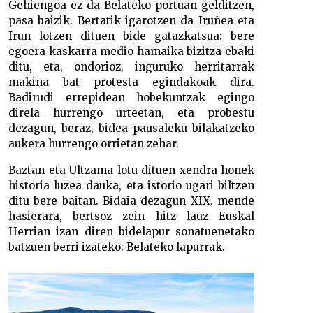
Gehiengoa ez da Belateko portuan gelditzen,
pasa baizik. Bertatik igarotzen da Iruñea eta
Irun lotzen dituen bide gatazkatsua: bere
egoera kaskarra medio hamaika bizitza ebaki
ditu, eta, ondorioz, inguruko herritarrak
makina bat protesta egindakoak dira.
Badirudi errepidean hobekuntzak egingo
direla hurrengo urteetan, eta probestu
dezagun, beraz, bidea pausaleku bilakatzeko
aukera hurrengo orrietan zehar.
Baztan eta Ultzama lotu dituen xendra honek
historia luzea dauka, eta istorio ugari biltzen
ditu bere baitan. Bidaia dezagun XIX. mende
hasierara, bertsoz zein hitz lauz Euskal
Herrian izan diren bidelapur sonatuenetako
batzuen berri izateko: Belateko lapurrak.