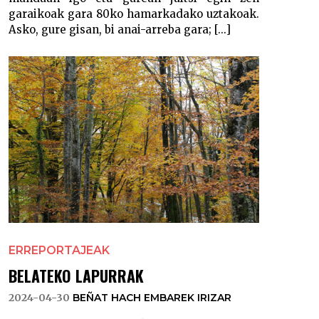
garaikoak gara 80ko hamarkadako uztakoak.
Asko, gure gisan, bi anai-arreba gara; [...]
ERREPORTAJEAK
BELATEKO LAPURRAK
2024-04-30
BEÑAT HACH EMBAREK IRIZAR