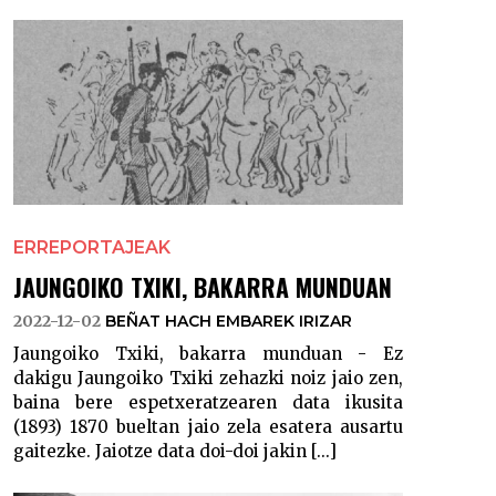
ERREPORTAJEAK
JAUNGOIKO TXIKI, BAKARRA MUNDUAN
2022-12-02
BEÑAT HACH EMBAREK IRIZAR
Jaungoiko Txiki, bakarra munduan - Ez
dakigu Jaungoiko Txiki zehazki noiz jaio zen,
baina bere espetxeratzearen data ikusita
(1893) 1870 bueltan jaio zela esatera ausartu
gaitezke. Jaiotze data doi-doi jakin [...]