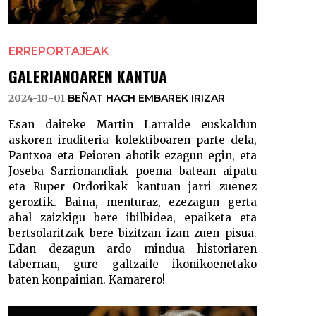
ERREPORTAJEAK
GALERIANOAREN KANTUA
2024-10-01
BEÑAT HACH EMBAREK IRIZAR
Esan daiteke Martin Larralde euskaldun
askoren iruditeria kolektiboaren parte dela,
Pantxoa eta Peioren ahotik ezagun egin, eta
Joseba Sarrionandiak poema batean aipatu
eta Ruper Ordorikak kantuan jarri zuenez
geroztik. Baina, menturaz, ezezagun gerta
ahal zaizkigu bere ibilbidea, epaiketa eta
bertsolaritzak bere bizitzan izan zuen pisua.
Edan dezagun ardo mindua historiaren
tabernan, gure galtzaile ikonikoenetako
baten konpainian. Kamarero!