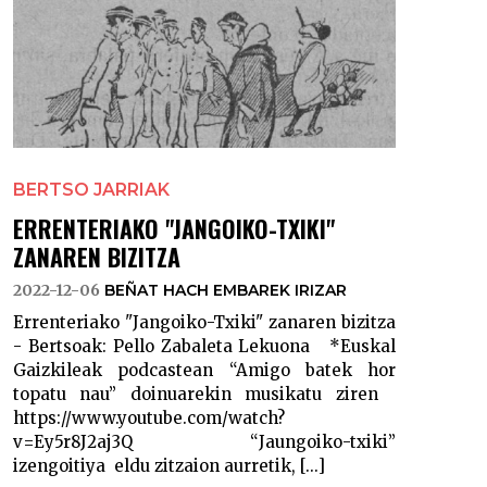
BERTSO JARRIAK
ERRENTERIAKO "JANGOIKO-TXIKI"
ZANAREN BIZITZA
2022-12-06
BEÑAT HACH EMBAREK IRIZAR
Errenteriako "Jangoiko-Txiki" zanaren bizitza
- Bertsoak: Pello Zabaleta Lekuona *Euskal
Gaizkileak podcastean “Amigo batek hor
topatu nau” doinuarekin musikatu ziren
https://www.youtube.com/watch?
v=Ey5r8J2aj3Q “Jaungoiko-txiki”
izengoitiya eldu zitzaion aurretik, [...]