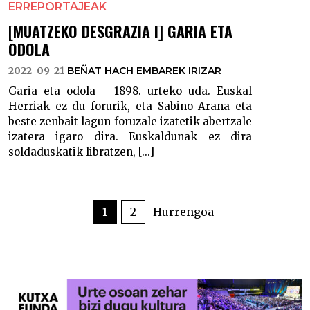
ERREPORTAJEAK
[MUATZEKO DESGRAZIA I] GARIA ETA
ODOLA
2022-09-21
BEÑAT HACH EMBAREK IRIZAR
Garia eta odola - 1898. urteko uda. Euskal
Herriak ez du forurik, eta Sabino Arana eta
beste zenbait lagun foruzale izatetik abertzale
izatera igaro dira. Euskaldunak ez dira
soldaduskatik libratzen, [...]
POSTS
PAGINATION
1
2
Hurrengoa