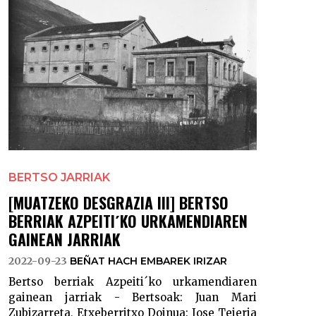
BERTSO JARRIAK
[MUATZEKO DESGRAZIA III] BERTSO
BERRIAK AZPEITI´KO URKAMENDIAREN
GAINEAN JARRIAK
2022-09-23
BEÑAT HACH EMBAREK IRIZAR
Bertso berriak Azpeiti´ko urkamendiaren
gainean jarriak - Bertsoak: Juan Mari
Zubizarreta, Etxeberritxo Doinua: Jose Tejeria