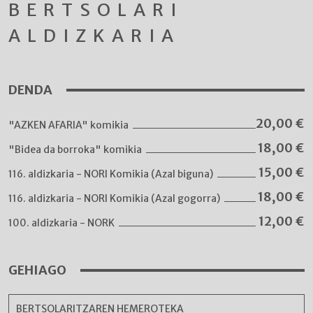
BERTSOLARI
ALDIZKARIA
DENDA
20,00
€
"AZKEN AFARIA" komikia
18,00
€
"Bidea da borroka" komikia
15,00
€
116. aldizkaria - NORI Komikia (Azal biguna)
18,00
€
116. aldizkaria - NORI Komikia (Azal gogorra)
12,00
€
100. aldizkaria - NORK
GEHIAGO
BERTSOLARITZAREN HEMEROTEKA