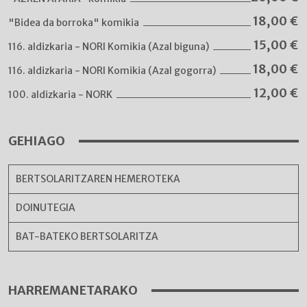
18,00
€
"Bidea da borroka" komikia
15,00
€
116. aldizkaria - NORI Komikia (Azal biguna)
18,00
€
116. aldizkaria - NORI Komikia (Azal gogorra)
12,00
€
100. aldizkaria - NORK
GEHIAGO
BERTSOLARITZAREN HEMEROTEKA
DOINUTEGIA
BAT-BATEKO BERTSOLARITZA
HARREMANETARAKO