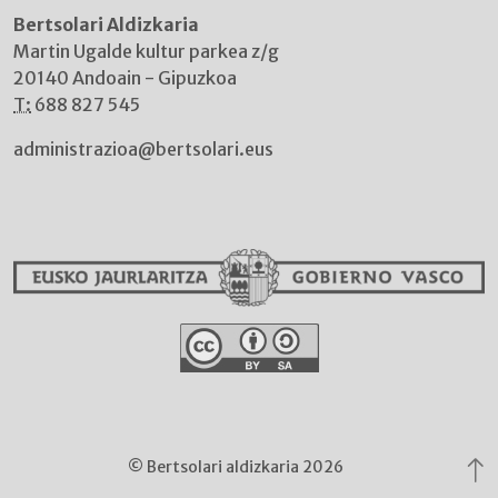
Bertsolari Aldizkaria
Martin Ugalde kultur parkea z/g
20140 Andoain - Gipuzkoa
T:
688 827 545
administrazioa@bertsolari.eus
© Bertsolari aldizkaria 2026