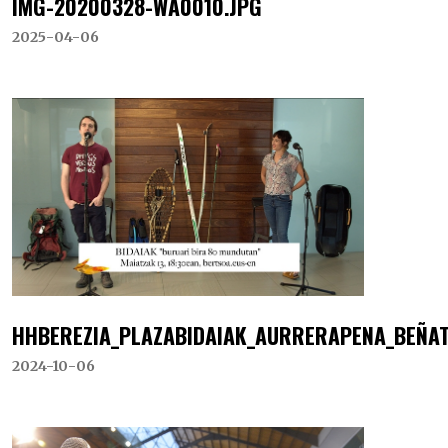
IMG-20200328-WA0010.JPG
2025-04-06
HHBEREZIA_PLAZABIDAIAK_AURRERAPENA_BEÑAT
2024-10-06