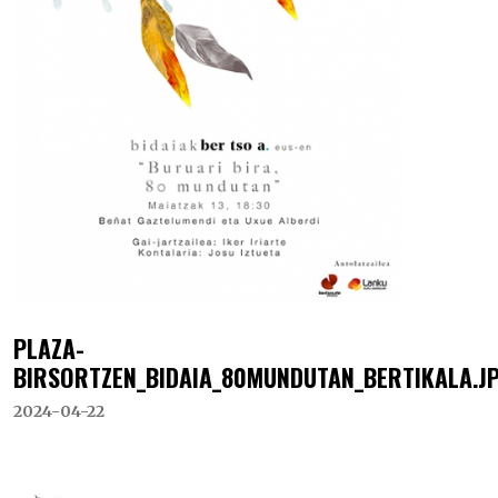
PLAZA-
BIRSORTZEN_BIDAIA_80MUNDUTAN_BERTIKALA.J
2024-04-22