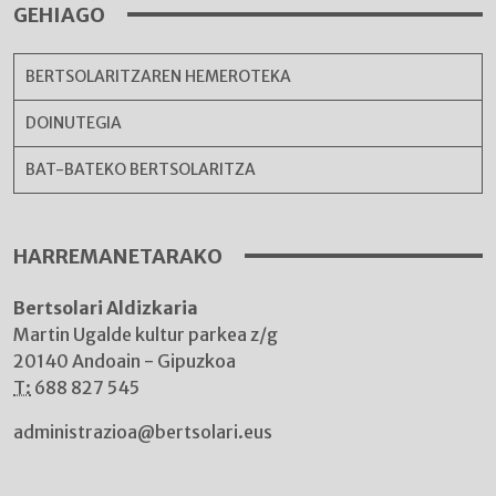
GEHIAGO
BERTSOLARITZAREN HEMEROTEKA
DOINUTEGIA
BAT-BATEKO BERTSOLARITZA
HARREMANETARAKO
Bertsolari Aldizkaria
Martin Ugalde kultur parkea z/g
20140 Andoain - Gipuzkoa
T:
688 827 545
administrazioa@bertsolari.eus