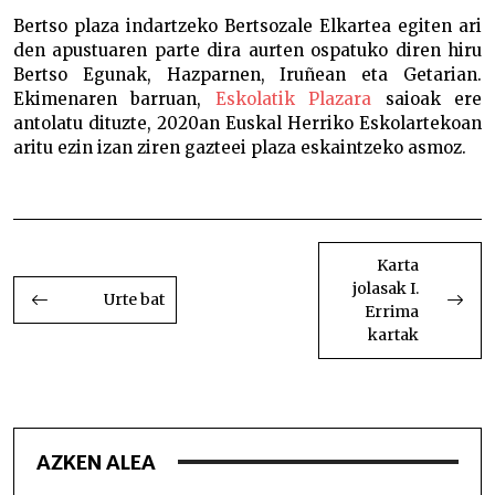
Bertso plaza indartzeko Bertsozale Elkartea egiten ari
den apustuaren parte dira aurten ospatuko diren hiru
Bertso Egunak, Hazparnen, Iruñean eta Getarian.
Ekimenaren barruan,
Eskolatik Plazara
saioak ere
antolatu dituzte, 2020an Euskal Herriko Eskolartekoan
aritu ezin izan ziren gazteei plaza eskaintzeko asmoz.
Bertso Eguna Getarian
BIDALKETETAN
ZEHAR
Karta
jolasak I.
NABIGATU
Urte bat
Errima
kartak
AZKEN ALEA