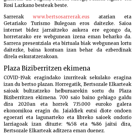
Rosi Lazkano besteak beste.
Sarrerak
www.bertsosarrerak.eus
atarian eta
Getariako Turismo Bulegoan eros daitezke. Saioa
internet bidez jarraitzeko aukera ere egongo da,
horretarako ere webgunean izena eman beharko da.
Sarrera presentziala eta birtuala biak webgunean lortu
daitezke, baina kontuan izan behar da ezberdinak
direla eskuratzerakoan.
Plaza Biziberritzen ekimena
COVID-19ak eragindako izurriteak sekulako eragina
izan du bertso plazan. Horregatik, Bertsozale Elkarteak
saioak bultzatzeko helburuarekin sortu du Plaza
Biziberritzen ekimena. 700 saio baino gehiago galdu
dira 2020an eta horrek 735.000 euroko galera
ekonomikoa eragin du. Jaialdiek eutsi diote ondoen
egoerari eta lagunarteko eta libreko saioek ondorio
larriagoak izan dituzte: %58 eta %86 jaitsi dira,
Bertsozale Elkarteak aditzera eman duenez.