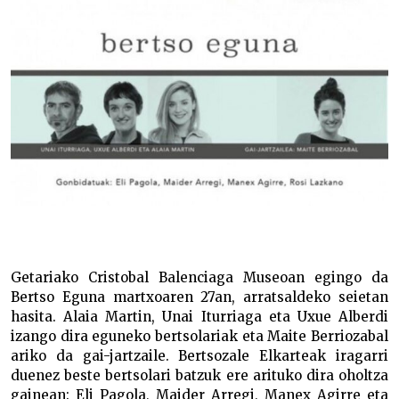
Getariako Cristobal Balenciaga Museoan egingo da
Bertso Eguna martxoaren 27an, arratsaldeko seietan
hasita. Alaia Martin, Unai Iturriaga eta Uxue Alberdi
izango dira eguneko bertsolariak eta Maite Berriozabal
ariko da gai-jartzaile. Bertsozale Elkarteak iragarri
duenez beste bertsolari batzuk ere arituko dira oholtza
gainean: Eli Pagola, Maider Arregi, Manex Agirre eta