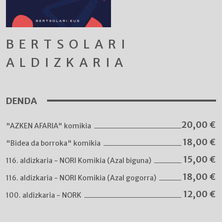
BERTSOLARI
ALDIZKARIA
DENDA
20,00
€
"AZKEN AFARIA" komikia
18,00
€
"Bidea da borroka" komikia
15,00
€
116. aldizkaria - NORI Komikia (Azal biguna)
18,00
€
116. aldizkaria - NORI Komikia (Azal gogorra)
12,00
€
100. aldizkaria - NORK