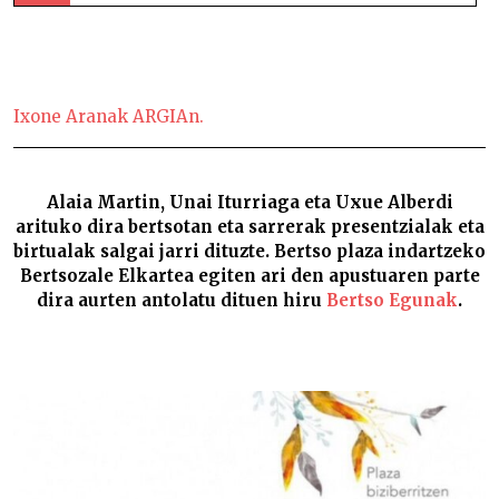
Bertso Eguna Getarian –
Ixone Aranak ARGIAn.
Alaia Martin, Unai Iturriaga eta Uxue Alberdi
arituko dira bertsotan eta sarrerak presentzialak eta
birtualak salgai jarri dituzte. Bertso plaza indartzeko
Bertsozale Elkartea egiten ari den apustuaren parte
dira aurten antolatu dituen hiru
Bertso Egunak
.