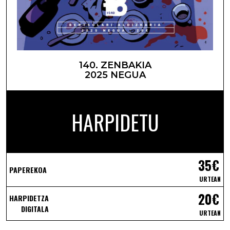
140. ZENBAKIA
2025 NEGUA
HARPIDETU
35€
PAPEREKOA
URTEAN
20€
HARPIDETZA
DIGITALA
URTEAN