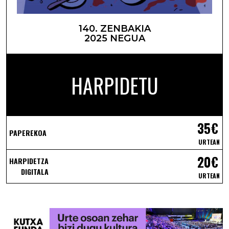
140. ZENBAKIA
2025 NEGUA
HARPIDETU
35€
PAPEREKOA
URTEAN
20€
HARPIDETZA
DIGITALA
URTEAN