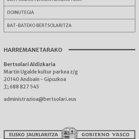
DOINUTEGIA
BAT-BATEKO BERTSOLARITZA
HARREMANETARAKO
Bertsolari Aldizkaria
Martin Ugalde kultur parkea z/g
20140 Andoain - Gipuzkoa
T:
688 827 545
administrazioa@bertsolari.eus