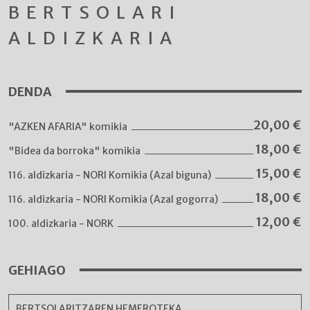
BERTSOLARI
ALDIZKARIA
DENDA
20,00
€
"AZKEN AFARIA" komikia
18,00
€
"Bidea da borroka" komikia
15,00
€
116. aldizkaria - NORI Komikia (Azal biguna)
18,00
€
116. aldizkaria - NORI Komikia (Azal gogorra)
12,00
€
100. aldizkaria - NORK
GEHIAGO
BERTSOLARITZAREN HEMEROTEKA