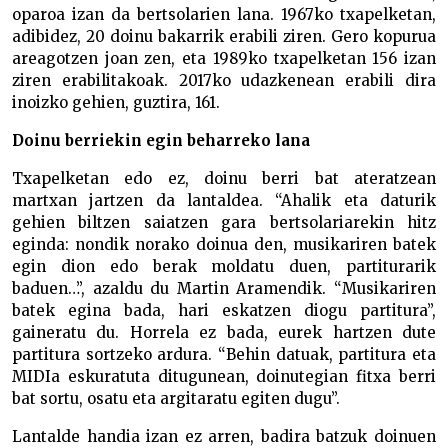
oparoa izan da bertsolarien lana. 1967ko txapelketan,
adibidez, 20 doinu bakarrik erabili ziren. Gero kopurua
areagotzen joan zen, eta 1989ko txapelketan 156 izan
ziren erabilitakoak. 2017ko udazkenean erabili dira
inoizko gehien, guztira, 161.
Doinu berriekin egin beharreko lana
Txapelketan edo ez, doinu berri bat ateratzean
martxan jartzen da lantaldea. “Ahalik eta daturik
gehien biltzen saiat­zen gara bertsolariarekin hitz
eginda: nondik norako doinua den, musikariren batek
egin dion edo berak moldatu duen, partiturarik
baduen…”, azaldu du Martin Aramendik. “Mu­sikariren
batek egina bada, hari eskatzen diogu partitura”,
gaineratu du. Horrela ez bada, eurek hartzen dute
partitura sortzeko ardura. “Behin datuak, partitura eta
MIDIa eskura­tuta ditugunean, doinutegian fitxa berri
bat sortu, osatu eta argitaratu egiten dugu”.
Lantalde handia izan ez arren, badira batzuk doinuen