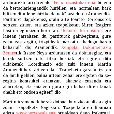
ardu­rarekin ari direnak. “
Felix Irazustabarrena
ibiltzen
da bertso­lariengandik hurbilen, eta normalean hark
biltzen ditu lehen­biziko datuak”, azaldu du Aramendik.
Partiturei dagokienez, orain arte Joanito Dorronsorok
sortzen zituen, eta azken txa­pelketan Miren Izagirre
hasi da eginkizun horretan. “
Joanito Dorronsorok
ere
lanean jarraitzen du, partiturak gainbegira­tu, gure
zalantzak argitu, irizpideak markatu… badugu haren
beharra!”, dio Aramendik.
Xenpelar Dokumentazio
Zentro
tik Itsaso Noya arduratzen da doinutegiaz, eta
berak sortzen ditu fitxa berriak eta egiten ditu
aldaketak. Koordinazio edo zubi lanean Martin
Aramendi bera aritzen da. “Txapelketa garaian izaten
da lanik gehien, baina urtean zehar ere egoten da ze­
regina kontsultei erantzun, akatsak zuzendu eta
abarretan, eta saiatzen gara egin behar diren lanak
ahalik eta ondoen egiten”, dio.
Martin Aramendik berak doinuei buruzko analisia egin
zuen Txapelketa Nagusian. Txapelketaren liburuan
edota
www.bertsozale.eus
orrialdean dago irakurgai.