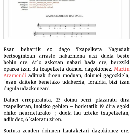
Esan beharrik ez dago Txapelketa Nagusiak
bertsogintzan arrasto nabarmena utzi duela beste
behin ere. Arlo askotan nabari bada ere, bereziki
oparoa izan da txapelketa doinuei dagokionez.
Martin
Aramendi
adituak dioen moduan, doinuei gagozkiela,
“esan daiteke benetako udaberria, loraldia, bizi izan
dugula udazkenean”.
Datuei erreparatuta, 23 doinu berri plazaratu dira
txapelke­tan, inoizko gehien – horietatik 19 dira egoki
ohiko neurrietarako -; duela lau urteko txapelketan,
adibidez, 6 kaleratu ziren.
Sortuta zeuden doinuen hautaketari dagokionez ere,