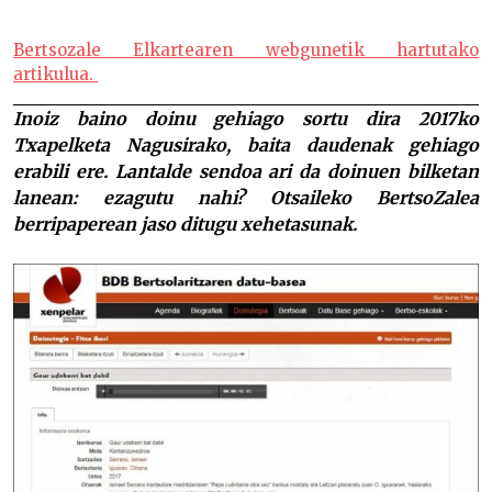
Doinuen loraldian, loreen zaindari –
Bertsozale Elkartearen webgunetik hartutako
artikulua.
Inoiz baino doinu gehiago sortu dira 2017ko
Txapelketa Nagusirako, baita daudenak gehiago
erabili ere. Lantalde sendoa ari da doinuen bilketan
lanean: ezagutu nahi? Otsaileko BertsoZalea
berripaperean jaso ditugu xehetasunak.