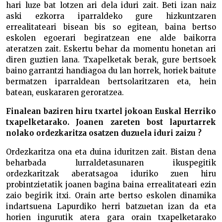
hari luze bat lotzen ari dela iduri zait. Beti izan naiz
aski ezkorra iparraldeko gure hizkuntzaren
errealitateari bisean bis so egitean, baina bertso
eskolen egoerari begiratzean ene alde baikorra
ateratzen zait. Eskertu behar da momentu honetan ari
diren guztien lana. Txapelketak berak, gure bertsoek
baino garrantzi handiagoa du lan horrek, horiek baitute
bermatzen iparraldean bertsolaritzaren eta, hein
batean, euskararen geroratzea.
Finalean baziren hiru txartel jokoan Euskal Herriko
txapelketarako. Joanen zareten bost lapurtarrek
nolako ordezkaritza osatzen duzuela iduri zaizu ?
Ordezkaritza ona eta duina iduritzen zait. Bistan dena
beharbada lurraldetasunaren ikuspegitik
ordezkaritzak aberatsagoa iduriko zuen hiru
probintzietatik joanen bagina baina errealitateari ezin
zaio begirik itxi. Orain arte bertso eskolen dinamika
indartsuena Lapurdiko herri batzuetan izan da eta
horien ingurutik atera gara orain txapelketarako