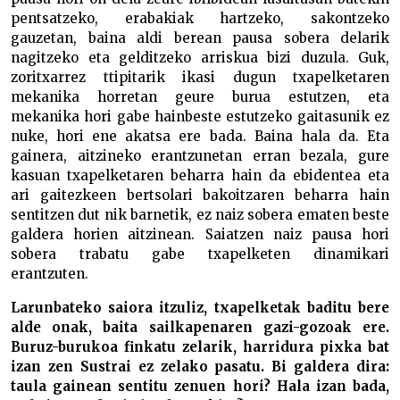
pentsatzeko, erabakiak hartzeko, sakontzeko
gauzetan, baina aldi berean pausa sobera delarik
nagitzeko eta gelditzeko arriskua bizi duzula. Guk,
zoritxarrez ttipitarik ikasi dugun txapelketaren
mekanika horretan geure burua estutzen, eta
mekanika hori gabe hainbeste estutzeko gaitasunik ez
nuke, hori ene akatsa ere bada. Baina hala da. Eta
gainera, aitzineko erantzunetan erran bezala, gure
kasuan txapelketaren beharra hain da ebidentea eta
ari gaitezkeen bertsolari bakoitzaren beharra hain
sentitzen dut nik barnetik, ez naiz sobera ematen beste
galdera horien aitzinean. Saiatzen naiz pausa hori
sobera trabatu gabe txapelketen dinamikari
erantzuten.
Larunbateko saiora itzuliz, txapelketak baditu bere
alde onak, baita sailkapenaren gazi-gozoak ere.
Buruz-burukoa finkatu zelarik, harridura pixka bat
izan zen Sustrai ez zelako pasatu. Bi galdera dira:
taula gainean sentitu zenuen hori? Hala izan bada,