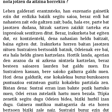
nola jotzen da aitzina horrekin ?
Lehen galderari erantzuteko, han eszenario gainetik
ezin dut erdizka baizik segitu saioa, beraz erdi bat
nahasten zait edo galtzen zait; bada, hala ere, parte bat
jasotzen dudana, hitzak sartzen zaizkit tarteka eta
inpresioak sentitzen ditut. Beraz, irakurketa bat egiten
dut, ez kontzienteki, dena nahasian heldu baitzait,
baina egiten dut. Irakurketa horren baitan jasotzen
nituen Sustrairen bertsoaldi batzuk, Odeienak ere bai,
eta hala heldu ginen kartzelara. Hortik landa, agerian
den arazoa da ni azkena nintzela kartzelan, beraz
besteen saioaren laurden bat galdu nuen. Eta
Sustrairen kasuan, bere saioko gailurra galdu nuen.
Hori dena galdurik, ene kokalekua buruz-burukoaren
puntuazioa entzutean guztiz kokaleku partziala zen.
Bistan dena: Sustrai erran izan balute pozik hartuko
nuen, Odei erran zutelarik hartu nuen bezala. Ttipia
zenetik segitu dugu Odeien bidea, biziki hurbil izan
dugu. Gainera mutikoa maitagarria da eta horen
bertsoen biziki zale naiz. Sustrairi buruz ezin dut