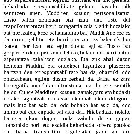
edo esperientziaren logikaz Sustraik eta nik genuela
beharbada erresponsabilitate gehien; hasteko nik
sentitzen nuen. Maddiren kasuan pertsonalizatuz,
ilusio baten zentzuan bizi izan dut. Uste dut
txapelketarentzat berri zoragarria zela Maddi bezalako
bat hor izatea, bere belaunaldiko bat; Maddi Ane ere ez
da urrun gelditu, eta berri ona zen ez bakarrik hor
izatea, hor izan eta egin duena egitea. Ilusio bat
gorpuzten duen pertsona delako, belaunaldi berri baten
esperantza zabaltzen duelako. Eta zuk ahal duzun
heinean Maddiri eta ondokoei laguntzea plazerrez
hartzen den errespontsabilitate bat da, ohartuki, edo
oharkabean, egiten duzun zerbait da. Baina ez zara
horregatik munduko altruistena, ez da ere zerutik
heldu. Gu ere Maddiren kasuan izanak gara eta badakit
nolako laguntzak eta esku ukaldiak ukan ditugun…
maiz hitz bat aski da, edo behako bat aski da, edo
animo bat edo eupada bat aski da… Nik badakit nolako
harrera ukan dugun, nola zaindu duten gugan
transmisio hori, eta esaldia beharbada sobera potoloa
da, baina transmititu digutelako gara gu ere