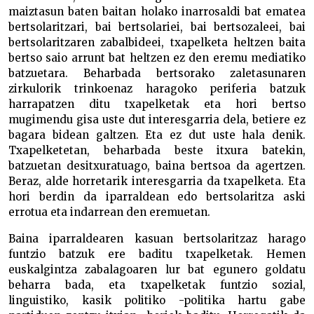
maiztasun baten baitan holako inarrosaldi bat ematea
bertsolaritzari, bai bertsolariei, bai bertsozaleei, bai
bertsolaritzaren zabalbideei, txapelketa heltzen baita
bertso saio arrunt bat heltzen ez den eremu mediatiko
batzuetara. Beharbada bertsorako zaletasunaren
zirkulorik trinkoenaz haragoko periferia batzuk
harrapatzen ditu txapelketak eta hori bertso
mugimendu gisa uste dut interesgarria dela, betiere ez
bagara bidean galtzen. Eta ez dut uste hala denik.
Txapelketetan, beharbada beste itxura batekin,
batzuetan desitxuratuago, baina bertsoa da agertzen.
Beraz, alde horretarik interesgarria da txapelketa. Eta
hori berdin da iparraldean edo bertsolaritza aski
errotua eta indarrean den eremuetan.
Baina iparraldearen kasuan bertsolaritzaz harago
funtzio batzuk ere baditu txapelketak. Hemen
euskalgintza zabalagoaren lur bat egunero goldatu
beharra bada, eta txapelketak funtzio sozial,
linguistiko, kasik politiko -politika hartu gabe