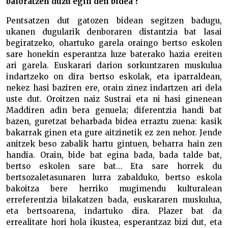
baloratzen duzu egin den bidea ?
Pentsatzen dut gatozen bidean segitzen badugu,
ukanen dugularik denboraren distantzia bat lasai
begiratzeko, ohartuko garela oraingo bertso eskolen
sare honekin esperantza luze baterako hazia ereiten
ari garela. Euskarari darion sorkuntzaren muskulua
indartzeko on dira bertso eskolak, eta iparraldean,
nekez hasi baziren ere, orain zinez indartzen ari dela
uste dut. Oroitzen naiz Sustrai eta ni hasi ginenean
Maddiren adin bera genuela; diferentzia handi bat
bazen, guretzat beharbada bidea erraztu zuena: kasik
bakarrak ginen eta gure aitzinetik ez zen nehor. Jende
anitzek beso zabalik hartu gintuen, beharra hain zen
handia. Orain, bide bat egina bada, bada talde bat,
bertso eskolen sare bat… Eta sare horrek du
bertsozaletasunaren lurra zabalduko, bertso eskola
bakoitza bere herriko mugimendu kulturalean
erreferentzia bilakatzen bada, euskararen muskulua,
eta bertsoarena, indartuko dira. Plazer bat da
errealitate hori hola ikustea, esperantzaz bizi dut, eta