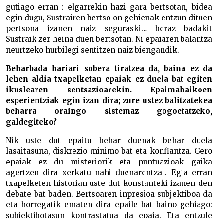
gutiago erran : elgarrekin hazi gara bertsotan, bidea
egin dugu, Sustrairen bertso on gehienak entzun dituen
pertsona izanen naiz seguraski… beraz badakit
Sustraik zer heina duen bertsotan. Ni epaiaren balantza
neurtzeko hurbilegi sentitzen naiz biengandik.
Beharbada hariari sobera tiratzea da, baina ez da
lehen aldia txapelketan epaiak ez duela bat egiten
ikuslearen sentsazioarekin. Epaimahaikoen
esperientziak egin izan dira; zure ustez balitzatekea
beharra oraingo sistemaz gogoetatzeko,
galdegiteko?
Nik uste dut epaitu behar duenak behar duela
lasaitasuna, diskrezio minimo bat eta konfiantza. Gero
epaiak ez du misteriorik eta puntuazioak gaika
agertzen dira xerkatu nahi duenarentzat. Egia erran
txapelketen historian uste dut konstanteki izanen den
debate bat baden. Bertsoaren inpresioa subjektiboa da
eta horregatik ematen dira epaile bat baino gehiago:
subjektibotasun kontrastatua da epaia. Eta entzule