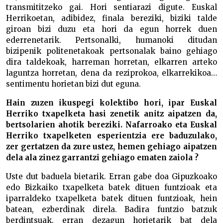
transmititzeko gai. Hori sentiarazi digute. Euskal
Herrikoetan, adibidez, finala bereziki, biziki talde
giroan bizi duzu eta hori da egun horrek duen
ederrenetarik. Pertsonalki, humanoki ditudan
bizipenik politenetakoak pertsonalak baino gehiago
dira taldekoak, harreman horretan, elkarren arteko
laguntza horretan, dena da reziprokoa, elkarrekikoa…
sentimentu horietan bizi dut eguna.
Hain zuzen ikuspegi kolektibo hori, ipar Euskal
Herriko txapelketa hasi zenetik anitz aipatzen da,
bertsolarien ahotik bereziki. Nafarroako eta Euskal
Herriko txapelketen esperientzia ere baduzulako,
zer gertatzen da zure ustez, hemen gehiago aipatzen
dela ala zinez garrantzi gehiago ematen zaiola ?
Uste dut baduela bietarik. Erran gabe doa Gipuzkoako
edo Bizkaiko txapelketa batek dituen funtzioak eta
iparraldeko txapelketa batek dituen funtzioak, hein
batean, ezberdinak direla. Badira funtzio batzuk
berdintsuak, erran dezagun horietarik bat dela