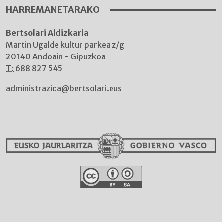
HARREMANETARAKO
Bertsolari Aldizkaria
Martin Ugalde kultur parkea z/g
20140 Andoain - Gipuzkoa
T:
688 827 545
administrazioa@bertsolari.eus