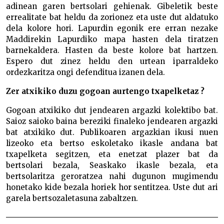
adinean garen bertsolari gehienak. Gibeletik beste
errealitate bat heldu da zorionez eta uste dut aldatuko
dela kolore hori. Lapurdin egonik ere erran nezake
Maddirekin Lapurdiko mapa hasten dela tiratzen
barnekaldera. Hasten da beste kolore bat hartzen.
Espero dut zinez heldu den urtean iparraldeko
ordezkaritza ongi defenditua izanen dela.
Zer atxikiko duzu gogoan aurtengo txapelketaz ?
Gogoan atxikiko dut jendearen argazki kolektibo bat.
Saioz saioko baina bereziki finaleko jendearen argazki
bat atxikiko dut. Publikoaren argazkian ikusi nuen
lizeoko eta bertso eskoletako ikasle andana bat
txapelketa segitzen, eta enetzat plazer bat da
bertsolari bezala, Seaskako ikasle bezala, eta
bertsolaritza geroratzea nahi dugunon mugimendu
honetako kide bezala horiek hor sentitzea. Uste dut ari
garela bertsozaletasuna zabaltzen.
BIDALKETETAN