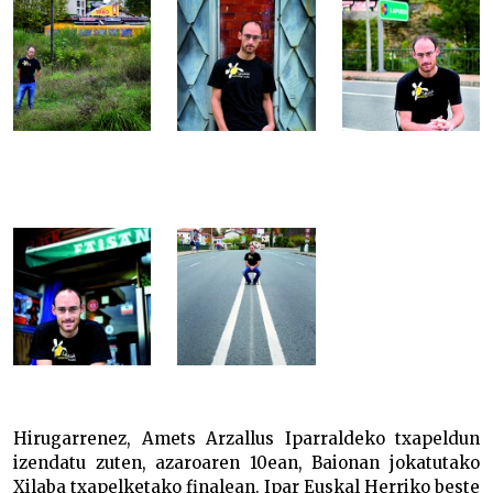
Hirugarrenez, Amets Arzallus Iparraldeko txapeldun
izendatu zuten, azaroaren 10ean, Baionan jokatutako
Xilaba txapelketako finalean. Ipar Euskal Herriko beste