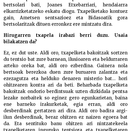
bertsolari bati, Joanes Etxebarriari, hendaiarra
elkarrizketatzeko eskatu diogu. Txapelketako kontuez
gain, Ametsen sentsazioez eta Bidasoatik gora
bertsolaritzak dituen erronkez ere mintzatu dira.
Hirugarren txapela irabazi berri duzu. Usaia
bilakatzen da?
Ez, ez dut uste. Aldi oro, txapelketa bakoitzak sortzen
du tentsio bat zure barnean, ilusioaren eta beldurraren
arteko oreka bat, aldi oro ezberdina. Gainera nola
bertsoak berezkoa duen zure buruaren zalantza eta
ezezagutza eta helduko denaren misterio bat… hori
ohitzearen kontra ari da beti. Beharbada txapelketa
bakoitzak ondorio berdintsuak uzten dizkidala pentsa
lezake norbaitek so eginez gero egunkarietan, baina
ene barneko irakurketak, egia erran, aldi oro
desberdinak gertatzen ari dira. Aldi oro badira argi-
ilun desberdinak, beraz ohitzen ez naizen egoera bat
da. Eta sentituko banu ohitzen ari nintzatekeela
txapelketaren inguruko tentsiora eta txapelketaren