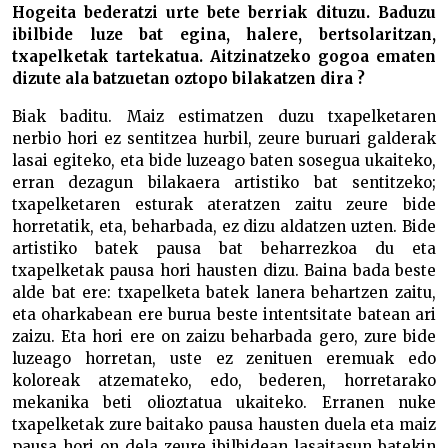
Hogeita bederatzi urte bete berriak dituzu. Baduzu
ibilbide luze bat egina, halere, bertsolaritzan,
txapelketak tartekatua. Aitzinatzeko gogoa ematen
dizute ala batzuetan oztopo bilakatzen dira ?
Biak baditu. Maiz estimatzen duzu txapelketaren
nerbio hori ez sentitzea hurbil, zeure buruari galderak
lasai egiteko, eta bide luzeago baten sosegua ukaiteko,
erran dezagun bilakaera artistiko bat sentitzeko;
txapelketaren esturak ateratzen zaitu zeure bide
horretatik, eta, beharbada, ez dizu aldatzen uzten. Bide
artistiko batek pausa bat beharrezkoa du eta
txapelketak pausa hori hausten dizu. Baina bada beste
alde bat ere: txapelketa batek lanera behartzen zaitu,
eta oharkabean ere burua beste intentsitate batean ari
zaizu. Eta hori ere on zaizu beharbada gero, zure bide
luzeago horretan, uste ez zenituen eremuak edo
koloreak atzemateko, edo, bederen, horretarako
mekanika beti olioztatua ukaiteko. Erranen nuke
txapelketak zure baitako pausa hausten duela eta maiz
pausa hori on dela zeure ibilbidean lasaitasun batekin