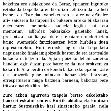
bakoitza ere subjektiboa da. Beraz, epaiaren inguruko
eztabaida txapelketaren historian beti izan da eta beti
izanen da. Uste dut txapelketetan -eta ez naiz finalez
ari- saioaren hastapenetik bukaera arteko bilakaeran
entzulearen memoriak baduela logika bat, eta
memorian, adibidez bakarkako gaietako lanek,
presentzia handiagoa dutela epaiaren ondorioetan
baino. Memoriak funtzionatzen baitu hurbilen duen
inpresioarekin. Hori erraxki ageri da txapelketa
nagusietako finalean; goizetik hasten da eta arratsalde
bukaeran finitzen da. Agian goizeko lehen zortziko
handian egin duzun poto batez ez da inor oroitzen; zu
bakarrik. Alta berdin da konda bukaerako epaian. Uste
dut arazorik gabe mintzatu behar dela horretaz,
errespetuaren muga batzuen barnean, bakoitza bere
iritzia emateko libro dela.
Zure azken agurrean txapela bertso eskoletako
haurrei eskaini zenien. Hortik abiatuz eta kontuan
hartuz Sustrairekin hasi zineteneko garaia, nola