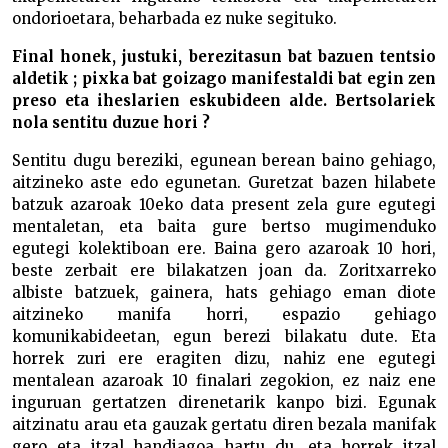
ondorioetara, beharbada ez nuke segituko.
Final honek, justuki, berezitasun bat bazuen tentsio
aldetik ; pixka bat goizago manifestaldi bat egin zen
preso eta iheslarien eskubideen alde. Bertsolariek
nola sentitu duzue hori ?
Sentitu dugu bereziki, egunean berean baino gehiago,
aitzineko aste edo egunetan. Guretzat bazen hilabete
batzuk azaroak 10eko data present zela gure egutegi
mentaletan, eta baita gure bertso mugimenduko
egutegi kolektiboan ere. Baina gero azaroak 10 hori,
beste zerbait ere bilakatzen joan da. Zoritxarreko
albiste batzuek, gainera, hats gehiago eman diote
aitzineko manifa horri, espazio gehiago
komunikabideetan, egun berezi bilakatu dute. Eta
horrek zuri ere eragiten dizu, nahiz ene egutegi
mentalean azaroak 10 finalari zegokion, ez naiz ene
inguruan gertatzen direnetarik kanpo bizi. Egunak
aitzinatu arau eta gauzak gertatu diren bezala manifak
gero eta itzal handiagoa hartu du, eta horrek itzal