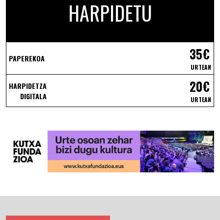
HARPIDETU
35€
PAPEREKOA
URTEAN
20€
HARPIDETZA
DIGITALA
URTEAN