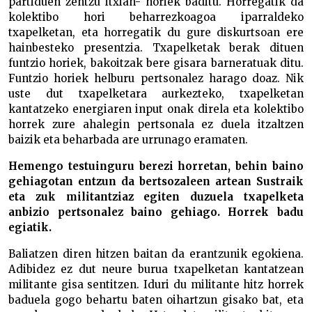
partiduen zentzu itxian- horiek baditu. Horregatik da
kolektibo hori beharrezkoagoa iparraldeko
txapelketan, eta horregatik du gure diskurtsoan ere
hainbesteko presentzia. Txapelketak berak dituen
funtzio horiek, bakoitzak bere gisara barneratuak ditu.
Funtzio horiek helburu pertsonalez harago doaz. Nik
uste dut txapelketara aurkezteko, txapelketan
kantatzeko energiaren input onak direla eta kolektibo
horrek zure ahalegin pertsonala ez duela itzaltzen
baizik eta beharbada are urrunago eramaten.
Hemengo testuinguru berezi horretan, behin baino
gehiagotan entzun da bertsozaleen artean Sustraik
eta zuk militantziaz egiten duzuela txapelketa
anbizio pertsonalez baino gehiago. Horrek badu
egiatik.
Baliatzen diren hitzen baitan da erantzunik egokiena.
Adibidez ez dut neure burua txapelketan kantatzean
militante gisa sentitzen. Iduri du militante hitz horrek
baduela gogo behartu baten oihartzun gisako bat, eta