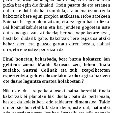
pixka bat egin dio finalari. Orain pasatu da eta erranen
dut : uste dut huts bat izan dela, eta onena izanen zela
bakoitzak bere egun propioa atxikitzea. Hobe zatekeen
Baionak bi egun ukan zitzan, eta ez egun bat erdizka.
Bai komunikabideetan eta bai jendeen gogoetan uste
dut sanoago izan zitekeela; bertso txapelketarentzat,
hasteko, dudarik gabe. Bakoitzak bere espazioa atxiki
behar zuen, eta gauzak gertatu diren bezala, nahasi
dira, eta ene ustez pena izan da.
Final honetan, beharbada, bere burua kokatzen lan
gehiena zuena Maddi Sarasua zen, lehen finala
zuelako. Sustrai Colinak eta zuk, txapelketetan
esperientzia gehien duzuelako, ardura gisa hartzen
ote duzue laguntza ematea holakoetan ?
Nik uste dut txapelketa osoki baina bereziki finala
bakoitzak bi planotan bizi duela : bata da pertsonala,
bestea da kolektiboa, edo taldearen dimentsioa. Talde
dimentsio horretatik bistan dena, uste dut, naturalki