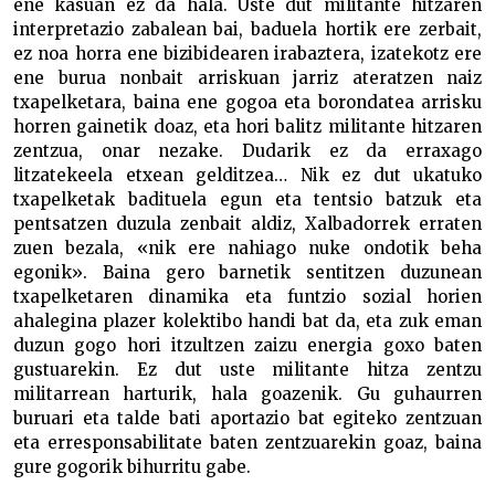
ene kasuan ez da hala. Uste dut militante hitzaren
interpretazio zabalean bai, baduela hortik ere zerbait,
ez noa horra ene bizibidearen irabaztera, izatekotz ere
ene burua nonbait arriskuan jarriz ateratzen naiz
txapelketara, baina ene gogoa eta borondatea arrisku
horren gainetik doaz, eta hori balitz militante hitzaren
zentzua, onar nezake. Dudarik ez da erraxago
litzatekeela etxean gelditzea… Nik ez dut ukatuko
txapelketak badituela egun eta tentsio batzuk eta
pentsatzen duzula zenbait aldiz, Xalbadorrek erraten
zuen bezala, «nik ere nahiago nuke ondotik beha
egonik». Baina gero barnetik sentitzen duzunean
txapelketaren dinamika eta funtzio sozial horien
ahalegina plazer kolektibo handi bat da, eta zuk eman
duzun gogo hori itzultzen zaizu energia goxo baten
gustuarekin. Ez dut uste militante hitza zentzu
militarrean harturik, hala goazenik. Gu guhaurren
buruari eta talde bati aportazio bat egiteko zentzuan
eta erresponsabilitate baten zentzuarekin goaz, baina
gure gogorik bihurritu gabe.