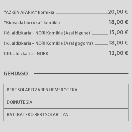
20,00
€
"AZKEN AFARIA" komikia
18,00
€
"Bidea da borroka" komikia
15,00
€
116. aldizkaria - NORI Komikia (Azal biguna)
18,00
€
116. aldizkaria - NORI Komikia (Azal gogorra)
12,00
€
100. aldizkaria - NORK
GEHIAGO
BERTSOLARITZAREN HEMEROTEKA
DOINUTEGIA
BAT-BATEKO BERTSOLARITZA