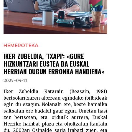
HEMEROTEKA
IKER ZUBELDIA, 'TXAPI': «GURE
HIZKUNTZARI EUSTEA DA EUSKAL
HERRIAN DUGUN ERRONKA HANDIENA»
2025-04-11
Iker Zubeldia Katarain (Beasain, 1981)
bertsolaritzaren alorrean egindako ibilbideak
egin du ezagun. Nolanahi ere, beste hamaika
saltsatan ere badabil gaur egun. Umetan hasi
zen bertsotan, eta, ordutik aurrera, Euskal
Herriko hainbat plaza eta oholtzatan kantatu
du. 2002an Osinalde saria irabazi zuen, eta