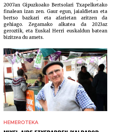
2007an Gipuzkoako Bertsolari Txapelketako
finalean izan zen. Gaur egun, jaialdietan eta
bertso bazkari eta afarietan aritzen da
gehiago. Zegamako alkatea da 2023az
geroztik, eta Euskal Herri euskaldun batean
bizitzea du amets.
HEMEROTEKA