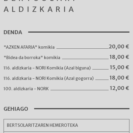
ALDIZKARIA
DENDA
20,00
€
"AZKEN AFARIA" komikia
18,00
€
"Bidea da borroka" komikia
15,00
€
116. aldizkaria - NORI Komikia (Azal biguna)
18,00
€
116. aldizkaria - NORI Komikia (Azal gogorra)
12,00
€
100. aldizkaria - NORK
GEHIAGO
BERTSOLARITZAREN HEMEROTEKA