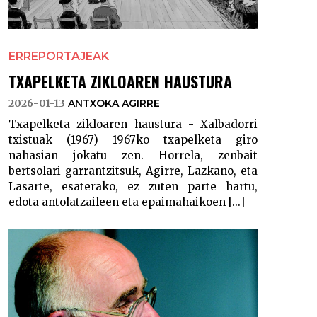
ERREPORTAJEAK
TXAPELKETA ZIKLOAREN HAUSTURA
2026-01-13
ANTXOKA AGIRRE
Txapelketa zikloaren haustura - Xalbadorri
txistuak (1967) 1967ko txapelketa giro
nahasian jokatu zen. Horrela, zenbait
bertsolari garrantzitsuk, Agirre, Lazkano, eta
Lasarte, esaterako, ez zuten parte hartu,
edota antolatzaileen eta epaimahaikoen [...]