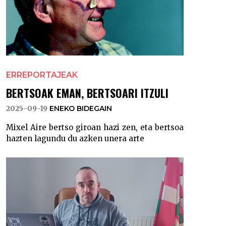
ERREPORTAJEAK
BERTSOAK EMAN, BERTSOARI ITZULI
2025-09-19
ENEKO BIDEGAIN
Mixel Aire bertso giroan hazi zen, eta bertsoa
hazten lagundu du azken unera arte