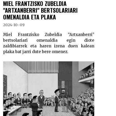
MIEL FRANTZISKO ZUBELDIA
"ARTXANBERRI" BERTSOLARIARI
OMENALDIA ETA PLAKA
2024-10-09
Miel Frantzisko Zubeldia “Artxanberri”
bertsolariari omenaldia egin diote
zaldibiarrek eta haren izena duen kalean
plaka bat jarri dute bere omenez.