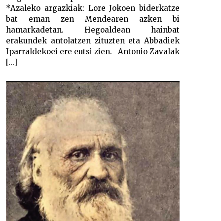
*Azaleko argazkiak: Lore Jokoen biderkatze
bat eman zen Mendearen azken bi
hamarkadetan. Hegoaldean hainbat
erakundek antolatzen zituzten eta Abbadiek
Iparraldekoei ere eutsi zien. Antonio Zavalak
[...]