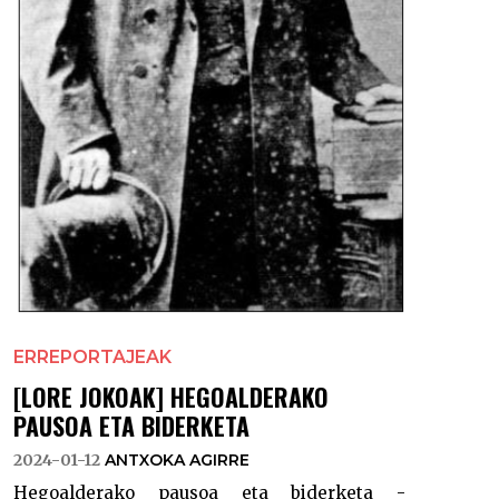
ERREPORTAJEAK
[LORE JOKOAK] HEGOALDERAKO
PAUSOA ETA BIDERKETA
2024-01-12
ANTXOKA AGIRRE
Hegoalderako pausoa eta biderketa -