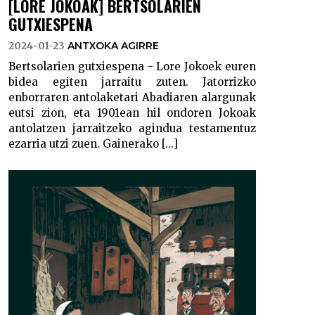
[LORE JOKOAK] BERTSOLARIEN
GUTXIESPENA
2024-01-23
ANTXOKA AGIRRE
Bertsolarien gutxiespena - Lore Jokoek euren
bidea egiten jarraitu zuten. Jatorrizko
enborraren antolaketari Abadiaren alargunak
eutsi zion, eta 1901ean hil ondoren Jokoak
antolatzen jarraitzeko agindua testamentuz
ezarria utzi zuen. Gainerako [...]