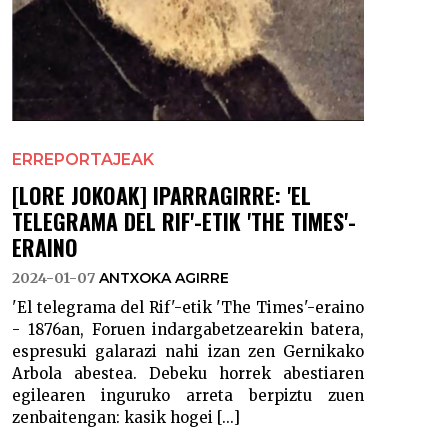
ERREPORTAJEAK
[LORE JOKOAK] IPARRAGIRRE: 'EL
TELEGRAMA DEL RIF'-ETIK 'THE TIMES'-
ERAINO
2024-01-07
ANTXOKA AGIRRE
'El telegrama del Rif'-etik 'The Times'-eraino
- 1876an, Foruen indargabetzearekin batera,
espresuki galarazi nahi izan zen Gernikako
Arbola abestea. Debeku horrek abestiaren
egilearen inguruko arreta berpiztu zuen
zenbaitengan: kasik hogei [...]