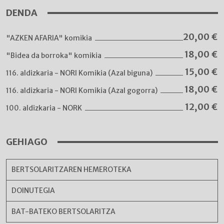
DENDA
20,00
€
"AZKEN AFARIA" komikia
18,00
€
"Bidea da borroka" komikia
15,00
€
116. aldizkaria - NORI Komikia (Azal biguna)
18,00
€
116. aldizkaria - NORI Komikia (Azal gogorra)
12,00
€
100. aldizkaria - NORK
GEHIAGO
BERTSOLARITZAREN HEMEROTEKA
DOINUTEGIA
BAT-BATEKO BERTSOLARITZA