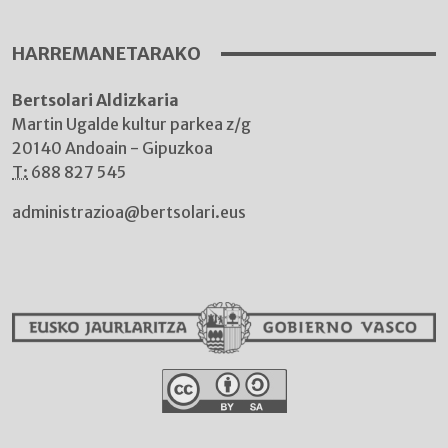
HARREMANETARAKO
Bertsolari Aldizkaria
Martin Ugalde kultur parkea z/g
20140 Andoain - Gipuzkoa
T:
688 827 545
administrazioa@bertsolari.eus