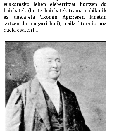
euskarazko lehen eleberritzat hartzen du
hainbatek (beste hainbatek trama nahikorik
ez duela-eta Txomin Agirreren lanetan
jartzen du mugarri hori), maila literario ona
duela esaten [...]