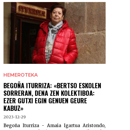
HEMEROTEKA
BEGOÑA ITURRIZA: «BERTSO ESKOLEN
SORRERAN, DENA ZEN KOLEKTIBOA:
EZER GUTXI EGIN GENUEN GEURE
KABUZ»
2023-12-29
Begoña Iturriza - Amaia Igartua Aristondo,