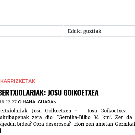
LKARRIZKETAK
BERTXIOLARIAK: JOSU GOIKOETXEA
18-12-27
OIHANA IGUARAN
ertxiolariak: Josu Goikoetxea - Josu Goikoetxea 
skribapenak zera dio: "Gernika-Bilbo 34 km". Zer da J
ajedun bidea? Obra deserosoa? Hori zen umetan Gernika
]