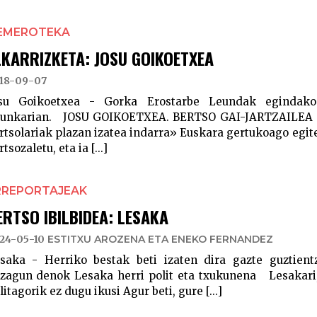
EMEROTEKA
LKARRIZKETA: JOSU GOIKOETXEA
18-09-07
su Goikoetxea - Gorka Erostarbe Leundak egindako 
unkarian. JOSU GOIKOETXEA. BERTSO GAI-JARTZAILEA «
rtsolariak plazan izatea indarra» Euskara gertukoago egi
rtsozaletu, eta ia [...]
RREPORTAJEAK
ERTSO IBILBIDEA: LESAKA
24-05-10
ESTITXU AROZENA ETA ENEKO FERNANDEZ
saka - Herriko bestak beti izaten dira gazte guztien
zagun denok Lesaka herri polit eta txukunena Lesakari,
litagorik ez dugu ikusi Agur beti, gure [...]