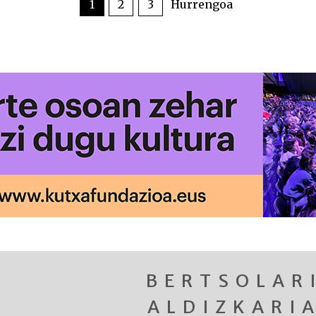
1
2
3
Hurrengoa
BERTSOLAR
ALDIZKARI