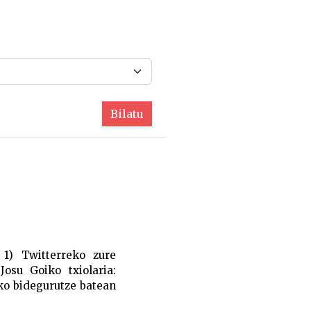
Bilatu
1) Twitterreko zure
osu Goiko txiolaria:
ko bidegurutze batean