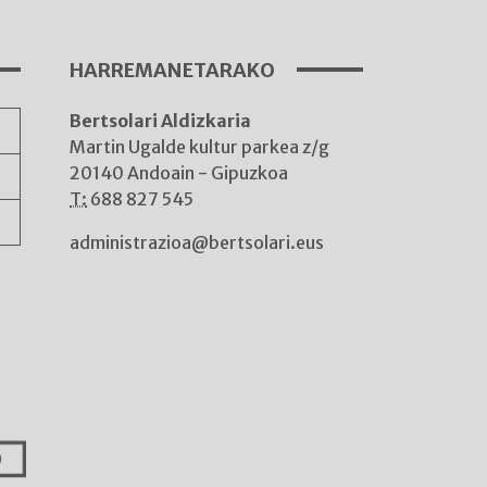
HARREMANETARAKO
Bertsolari Aldizkaria
A
Martin Ugalde kultur parkea z/g
20140 Andoain - Gipuzkoa
T:
688 827 545
administrazioa@bertsolari.eus