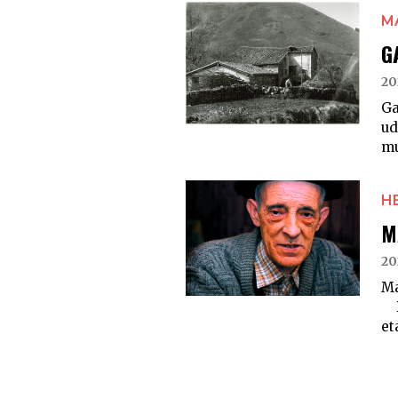
M
G
20
Ga
ud
mu
H
M
20
Ma
Be
et
POSTS