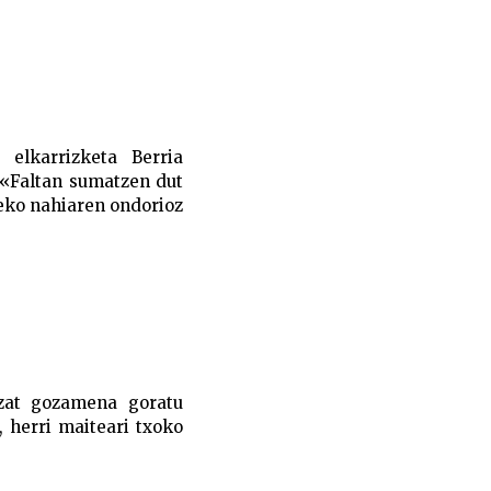
elkarrizketa Berria
Faltan sumatzen dut
teko nahiaren ondorioz
tzat gozamena goratu
 herri maiteari txoko