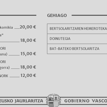
GEHIAGO
20,00
€
komikia
BERTSOLARITZAREN HEMEROTEK
ka"
DOINUTEGIA
18,00
€
NORI
BAT-BATEKO BERTSOLARITZA
15,00
€
guna)
NORI
18,00
€
gorra)
12,00
€
 NORK