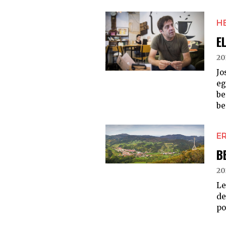
H
E
20
Jo
eg
be
be
E
B
20
Le
de
po