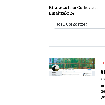
Bilaketa:
Josu Goikoetxea
Emaitzak:
24
E
#
20
#B
de
pe
[...