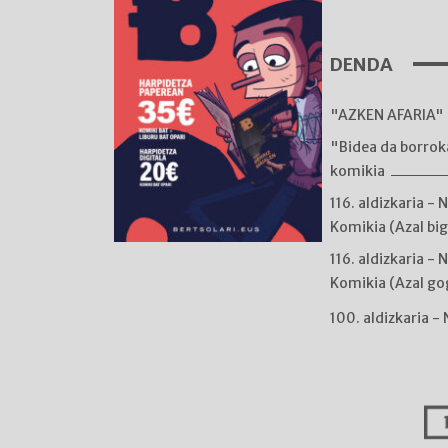
DENDA
"AZKEN AFARIA" 
"Bidea da borro
komikia
116. aldizkaria - 
Komikia (Azal bi
116. aldizkaria - 
Komikia (Azal go
100. aldizkaria -