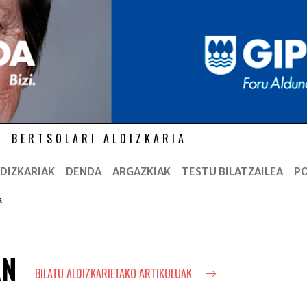
BERTSOLARI ALDIZKARIA
DIZKARIAK
DENDA
ARGAZKIAK
TESTU BILATZAILEA
P
a
AN
BILATU ALDIZKARIETAKO ARTIKULUAK