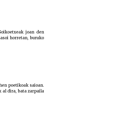
oikoetxeak joan den
asoi horretan, buruko
hen poetikoak saioan.
 al dira, bata zarpaila