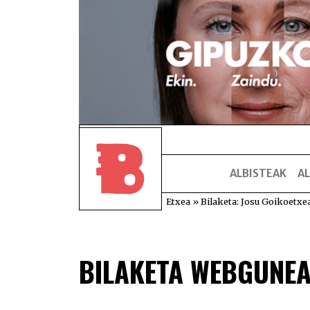
ALBISTEAK
AL
Etxea
»
Bilaketa: Josu Goikoetxe
BILAKETA WEBGUNE