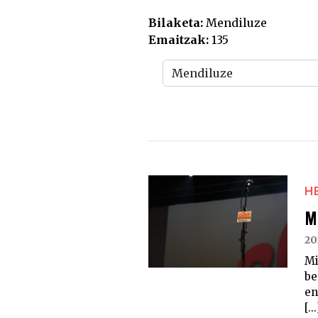
Bilaketa:
Mendiluze
Emaitzak:
135
H
M
20
Mi
be
en
[...