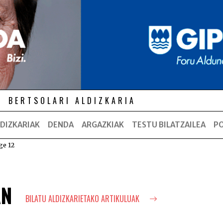
BERTSOLARI ALDIZKARIA
DIZKARIAK
DENDA
ARGAZKIAK
TESTU BILATZAILEA
P
ge 12
AN
BILATU ALDIZKARIETAKO ARTIKULUAK