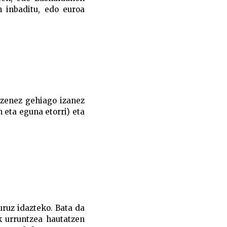
n inbaditu, edo euroa
izenez gehiago izanez
 eta eguna etorri) eta
uruz idazteko. Bata da
k urruntzea hautatzen