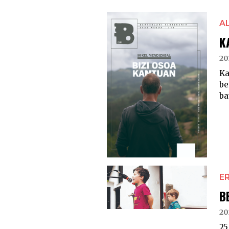
A
K
20
Ka
be
ba
E
B
20
25