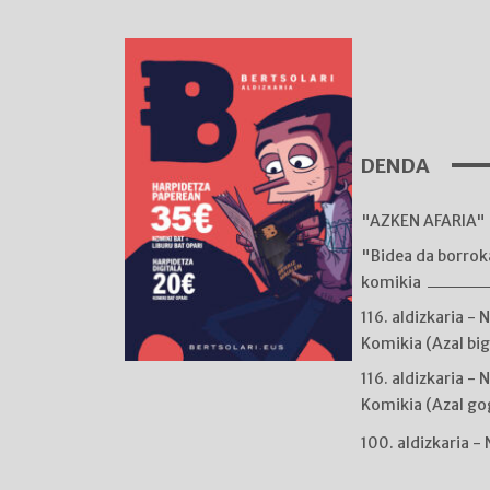
DENDA
"AZKEN AFARIA" 
"Bidea da borro
komikia
116. aldizkaria - 
Komikia (Azal bi
116. aldizkaria - 
Komikia (Azal go
100. aldizkaria -