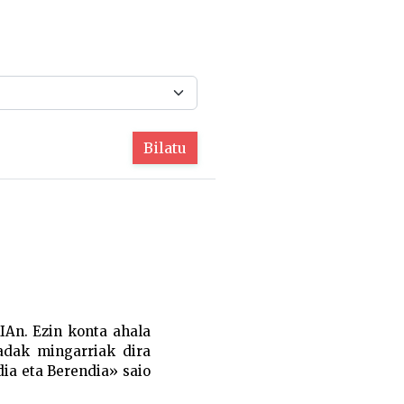
Bilatu
IAn. Ezin konta ahala
kadak mingarriak dira
dia eta Berendia» saio