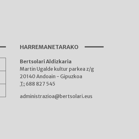
I
A
HARREMANETARAKO
Bertsolari Aldizkaria
A
Martin Ugalde kultur parkea z/g
20140 Andoain - Gipuzkoa
T:
688 827 545
administrazioa@bertsolari.eus