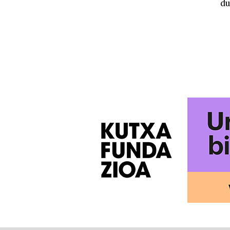
du
POSTS
PAGINATION