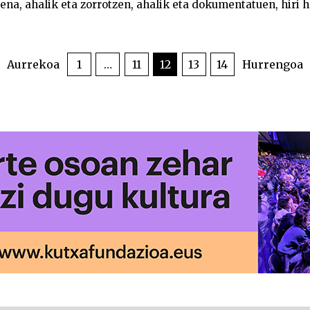
ena, ahalik eta zorrotzen, ahalik eta dokumentatuen, hiri ho
Aurrekoa
1
…
11
12
13
14
Hurrengoa