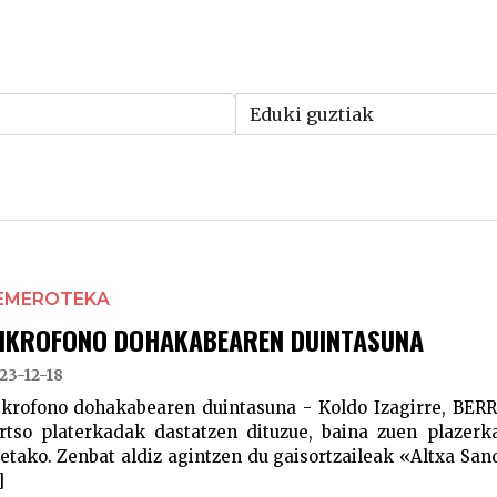
EMEROTEKA
IKROFONO DOHAKABEAREN DUINTASUNA
23-12-18
krofono dohakabearen duintasuna - Koldo Izagirre, BERR
rtso platerkadak dastatzen dituzue, baina zuen plazer
etako. Zenbat aldiz agintzen du gaisortzaileak «Altxa San
]