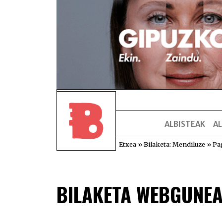
ALBISTEAK
AL
Etxea
»
Bilaketa: Mendiluze
»
Pa
BILAKETA WEBGUNE