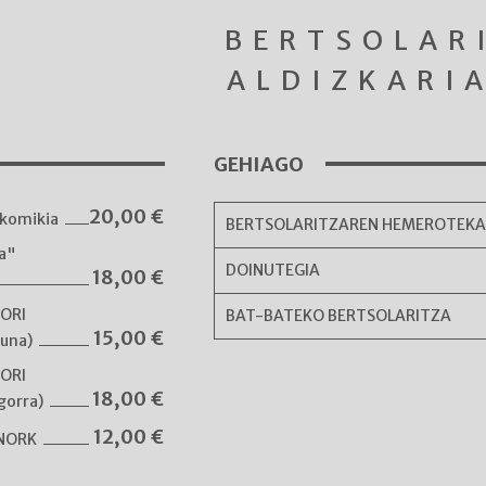
BERTSOLAR
ALDIZKARI
GEHIAGO
20,00
€
komikia
BERTSOLARITZAREN HEMEROTEK
ka"
DOINUTEGIA
18,00
€
NORI
BAT-BATEKO BERTSOLARITZA
15,00
€
guna)
NORI
18,00
€
gorra)
12,00
€
 NORK