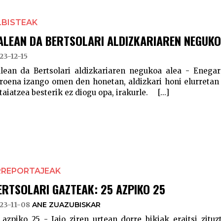
LBISTEAK
ALEAN DA BERTSOLARI ALDIZKARIAREN NEGUKO
23-12-15
lean da Bertsolari aldizkariaren negukoa alea - Enegar
roena izango omen den honetan, aldizkari honi elurretan 
taiatzea besterik ez diogu opa, irakurle. [...]
RREPORTAJEAK
ERTSOLARI GAZTEAK: 25 AZPIKO 25
23-11-08
ANE ZUAZUBISKAR
 azpiko 25 - Jaio ziren urtean dorre bikiak eraitsi zitu