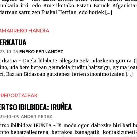
unkaria itxi, edo Ameriketako Estatu Batuek Afganista
darrean sartu zen Euskal Herrian, edo horiek [...]
AMARREKO HANDIA
ERKATUA
23-10-25
ENEKO FERNANDEZ
rkatua - Duela hilabete ailegatu zela udazkena gurera (
ino, uda bete betean geundela iruditu baitzaigu, eguna joan
ri, Baztan-Bidasoan gutxienez, ferien sinonimo izaten [...]
RREPORTAJEAK
ERTSO IBILBIDEA: IRUÑEA
23-10-09
ANDER PEREZ
rtso ibilbidea: IRUÑEA - Bi modu egon daitezke hiri bati b
npo behatzailearena, bertakoa izanagatik, kontakizuneti