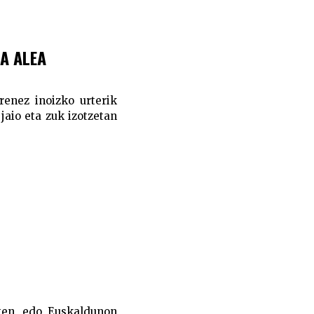
A ALEA
renez inoizko urterik
jaio eta zuk izotzetan
zten, edo Euskaldunon