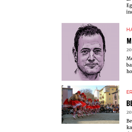
Eg
in
H
M
20
Me
ba
ho
E
B
20
Be
ka