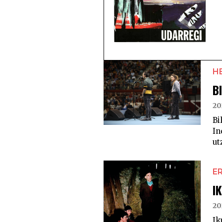
H
B
20
Bi
In
ut
E
I
20
Ik