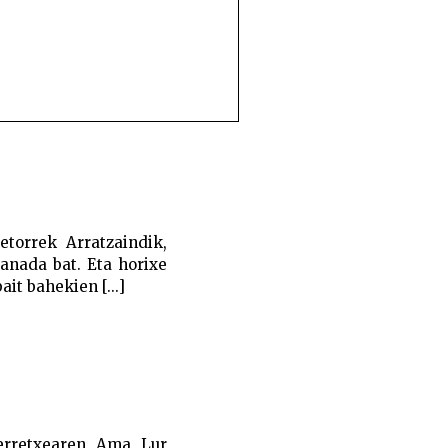
etorrek Arratzaindik,
ranada bat. Eta horixe
it bahekien [...]
terretxearen Ama Lur