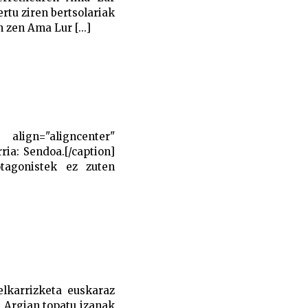
ertu ziren bertsolariak
zen Ama Lur [...]
 align="aligncenter"
ria: Sendoa.[/caption]
tagonistek ez zuten
elkarrizketa euskaraz
, Argian topatu izanak