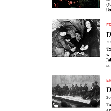
(1
ik
E
T
20
Tx
wi
Ja
su
E
T
20
Tx
eg