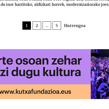
 du inor harrituko, aldizkari horrek, modernizaziorako joera 
1
2
…
5
Hurrengoa