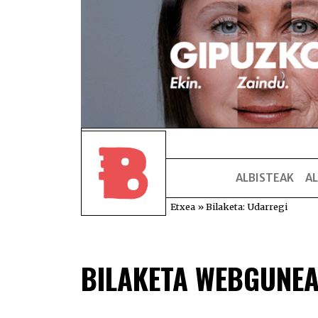
ALBISTEAK
AL
Etxea
»
Bilaketa: Udarregi
BILAKETA WEBGUNE