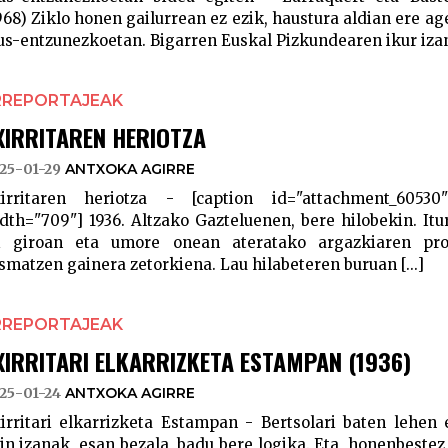
968) Ziklo honen gailurrean ez ezik, haustura aldian ere ag
us-entzunezkoetan. Bigarren Euskal Pizkundearen ikur izan 
RREPORTAJEAK
XIRRITAREN HERIOTZA
25-01-29
ANTXOKA AGIRRE
irritaren heriotza - [caption id="attachment_60530"
dth="709"] 1936. Altzako Gazteluenen, bere hilobekin. Itur
i giroan eta umore onean ateratako argazkiaren pro
smatzen gainera zetorkiena. Lau hilabeteren buruan [...]
RREPORTAJEAK
XIRRITARI ELKARRIZKETA ESTAMPAN (1936)
25-01-24
ANTXOKA AGIRRE
irritari elkarrizketa Estampan - Bertsolari baten lehen 
in izanak, esan bezala, badu bere logika. Eta, honenbestez