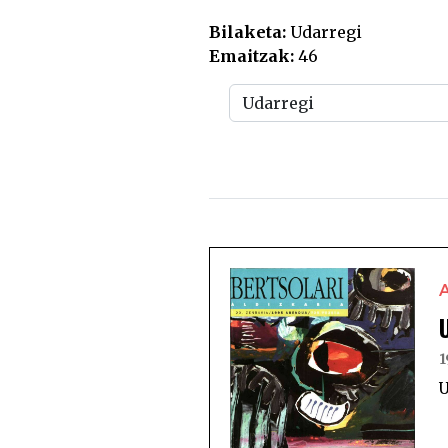
Bilaketa:
Udarregi
Emaitzak:
46
1
U