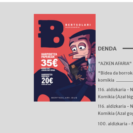
DENDA
"AZKEN AFARIA" 
"Bidea da borro
komikia
116. aldizkaria - 
Komikia (Azal bi
116. aldizkaria - 
Komikia (Azal go
100. aldizkaria -