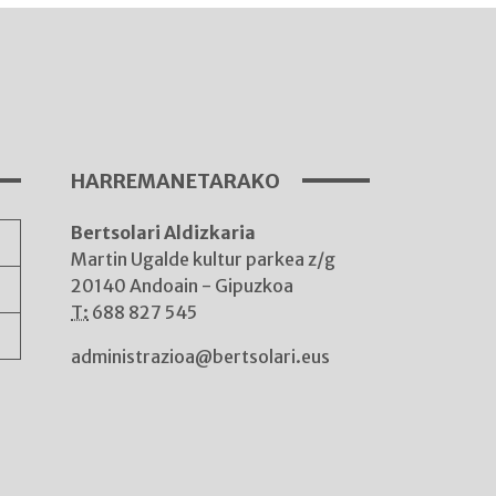
I
A
HARREMANETARAKO
Bertsolari Aldizkaria
A
Martin Ugalde kultur parkea z/g
20140 Andoain - Gipuzkoa
T:
688 827 545
administrazioa@bertsolari.eus