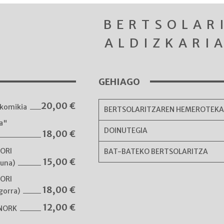
BERTSOLAR
ALDIZKARI
GEHIAGO
20,00
€
komikia
BERTSOLARITZAREN HEMEROTEK
ka"
DOINUTEGIA
18,00
€
NORI
BAT-BATEKO BERTSOLARITZA
15,00
€
guna)
NORI
18,00
€
gorra)
12,00
€
 NORK