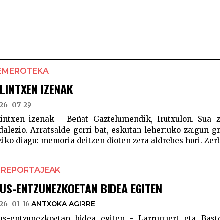
EMEROTEKA
ILINTXEN IZENAK
26-07-29
lintxen izenak - Beñat Gaztelumendik, Irutxulon. Sua z
dalezio. Arratsalde gorri bat, eskutan lehertuko zaigun g
ziko diagu: memoria deitzen dioten zera aldrebes hori. Zerba
RREPORTAJEAK
KUS-ENTZUNEZKOETAN BIDEA EGITEN
26-01-16
ANTXOKA AGIRRE
us-entzunezkoetan bidea egiten - Larruquert eta Bas