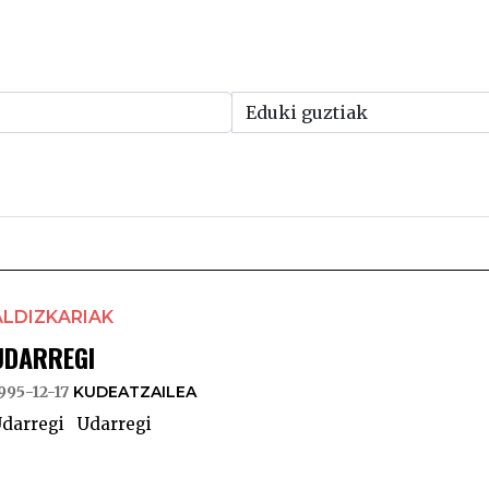
ALDIZKARIAK
UDARREGI
995-12-17
KUDEATZAILEA
darregi Udarregi