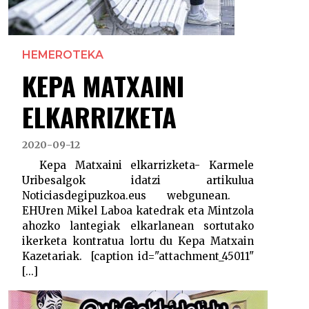
HEMEROTEKA
KEPA MATXAINI
ELKARRIZKETA
2020-09-12
Kepa Matxaini elkarrizketa- Karmele
Uribesalgok idatzi artikulua
Noticiasdegipuzkoa.eus webgunean.
EHUren Mikel Laboa katedrak eta Mintzola
ahozko lantegiak elkarlanean sortutako
ikerketa kontratua lortu du Kepa Matxain
Kazetariak. [caption id="attachment_45011"
[...]