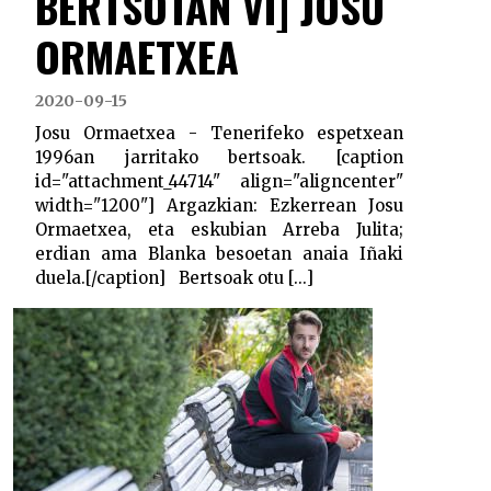
BERTSOTAN VI] JOSU
ORMAETXEA
2020-09-15
Josu Ormaetxea - Tenerifeko espetxean
1996an jarritako bertsoak. [caption
id="attachment_44714" align="aligncenter"
width="1200"] Argazkian: Ezkerrean Josu
Ormaetxea, eta eskubian Arreba Julita;
erdian ama Blanka besoetan anaia Iñaki
duela.[/caption] Bertsoak otu [...]