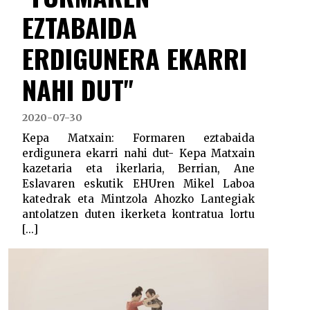
EZTABAIDA
ERDIGUNERA EKARRI
NAHI DUT"
2020-07-30
Kepa Matxain: Formaren eztabaida
erdigunera ekarri nahi dut- Kepa Matxain
kazetaria eta ikerlaria, Berrian, Ane
Eslavaren eskutik EHUren Mikel Laboa
katedrak eta Mintzola Ahozko Lantegiak
antolatzen duten ikerketa kontratua lortu
[...]