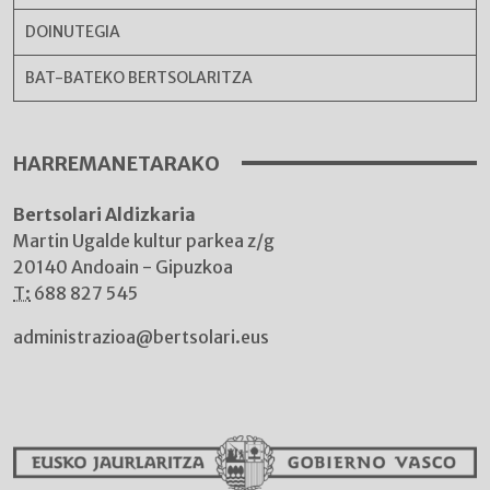
DOINUTEGIA
BAT-BATEKO BERTSOLARITZA
HARREMANETARAKO
Bertsolari Aldizkaria
Martin Ugalde kultur parkea z/g
20140 Andoain - Gipuzkoa
T:
688 827 545
administrazioa@bertsolari.eus