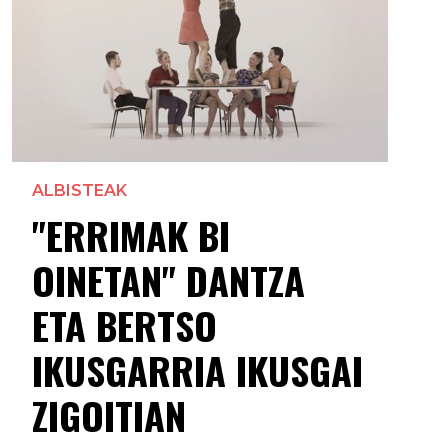
ALBISTEAK
"ERRIMAK BI
OINETAN" DANTZA
ETA BERTSO
IKUSGARRIA IKUSGAI
ZIGOITIAN