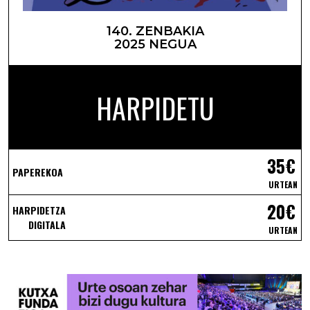
140. ZENBAKIA
2025 NEGUA
HARPIDETU
35€
PAPEREKOA
URTEAN
20€
HARPIDETZA
DIGITALA
URTEAN