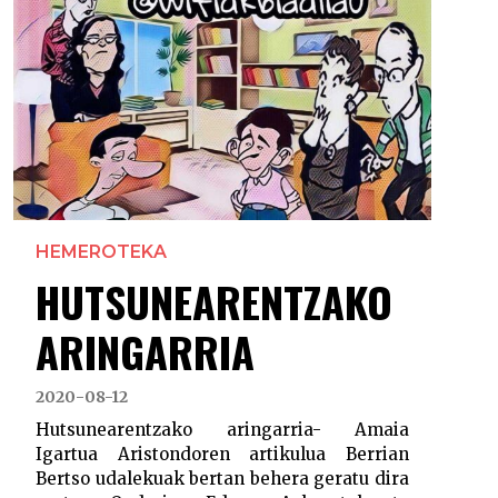
HEMEROTEKA
HUTSUNEARENTZAKO
ARINGARRIA
2020-08-12
Hutsunearentzako aringarria- Amaia
Igartua Aristondoren artikulua Berrian
Bertso udalekuak bertan behera geratu dira