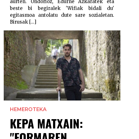
aurten. Ondorioz, Edurne Azkaratek eta
beste bi begiralek 'Wifiak bidali du'
egitasmoa antolatu dute sare sozialetan.
Birusak [...]
HEMEROTEKA
KEPA MATXAIN:
"FORMAREN