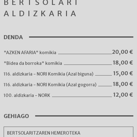
BERTSOLARI
ALDIZKARIA
DENDA
20,00
€
"AZKEN AFARIA" komikia
18,00
€
"Bidea da borroka" komikia
15,00
€
116. aldizkaria - NORI Komikia (Azal biguna)
18,00
€
116. aldizkaria - NORI Komikia (Azal gogorra)
12,00
€
100. aldizkaria - NORK
GEHIAGO
BERTSOLARITZAREN HEMEROTEKA