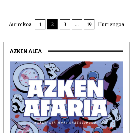
POSTS
PAGINATION
Aurrekoa
1
2
3
…
19
Hurrengoa
AZKEN ALEA