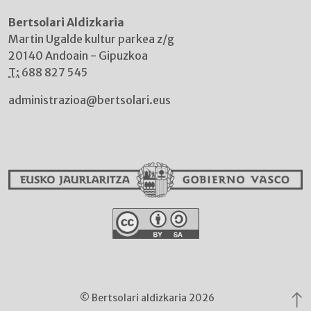
Bertsolari Aldizkaria
Martin Ugalde kultur parkea z/g
20140 Andoain - Gipuzkoa
T:
688 827 545
administrazioa@bertsolari.eus
© Bertsolari aldizkaria 2026