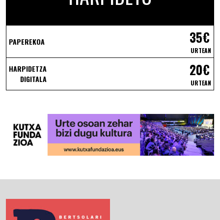
35€
PAPEREKOA
URTEAN
20€
HARPIDETZA
DIGITALA
URTEAN