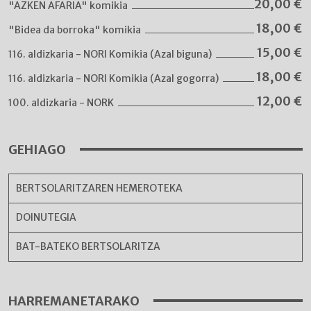
20,00
€
"AZKEN AFARIA" komikia
18,00
€
"Bidea da borroka" komikia
15,00
€
116. aldizkaria - NORI Komikia (Azal biguna)
18,00
€
116. aldizkaria - NORI Komikia (Azal gogorra)
12,00
€
100. aldizkaria - NORK
GEHIAGO
BERTSOLARITZAREN HEMEROTEKA
DOINUTEGIA
BAT-BATEKO BERTSOLARITZA
HARREMANETARAKO