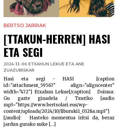
BERTSO JARRIAK
[TTAKUN-HERREN] HASI
ETA SEGI
2024-11-06
ETXAHUN LEKUE ETA ANE
ZUAZUBISKAR
Hasi eta segi - HASI [caption
id="attachment_59567" align="aligncenter"
width="472"] Etxahun Lekue[/caption] Doinua:
Gu gazte ginadela / Txuriko [audio
mp3="https://www.bertsolari.eus/wp-
content/uploads/2024/10/liburuki1_0328a.mp3"]
[/audio] Hasteko momentua iritsi da, beraz
jardun gurako nuke [...]