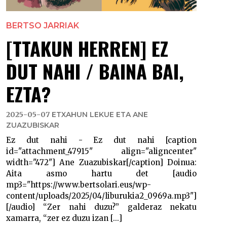
BERTSO JARRIAK
[TTAKUN HERREN] EZ
DUT NAHI / BAINA BAI,
EZTA?
2025-05-07
ETXAHUN LEKUE ETA ANE
ZUAZUBISKAR
Ez dut nahi - Ez dut nahi [caption
id="attachment_47915" align="aligncenter"
width="472"] Ane Zuazubiskar[/caption] Doinua:
Aita asmo hartu det [audio
mp3="https://www.bertsolari.eus/wp-
content/uploads/2025/04/liburukia2_0969a.mp3"]
[/audio] “Zer nahi duzu?” galderaz nekatu
xamarra, “zer ez duzu izan [...]