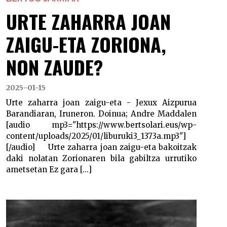
URTE ZAHARRA JOAN
ZAIGU-ETA ZORIONA,
NON ZAUDE?
2025-01-15
Urte zaharra joan zaigu-eta - Jexux Aizpurua
Barandiaran, Iruneron. Doinua; Andre Maddalen
[audio mp3="https://www.bertsolari.eus/wp-
content/uploads/2025/01/liburuki3_1373a.mp3"]
[/audio] Urte zaharra joan zaigu-eta bakoitzak
daki nolatan Zorionaren bila gabiltza urrutiko
ametsetan Ez gara [...]