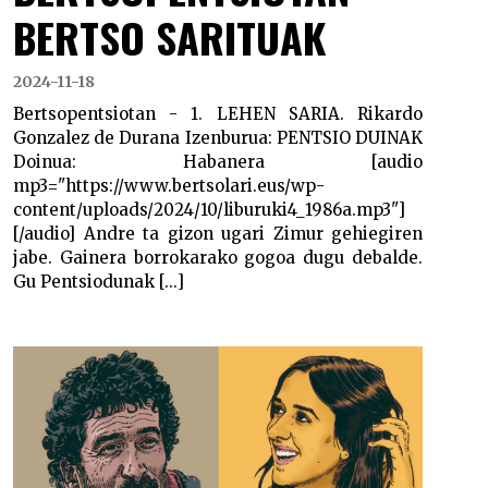
BERTSO SARITUAK
2024-11-18
Bertsopentsiotan - 1. LEHEN SARIA. Rikardo
Gonzalez de Durana Izenburua: PENTSIO DUINAK
Doinua: Habanera [audio
mp3="https://www.bertsolari.eus/wp-
content/uploads/2024/10/liburuki4_1986a.mp3"]
[/audio] Andre ta gizon ugari Zimur gehiegiren
jabe. Gainera borrokarako gogoa dugu debalde.
Gu Pentsiodunak [...]