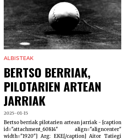
ALBISTEAK
BERTSO BERRIAK,
PILOTARIEN ARTEAN
JARRIAK
2025-01-15
Bertso berriak pilotarien artean jarriak - [caption
id="attachment_60814" align="aligncenter"
width="1920"] Arg: EKE[/caption] Aitor Tatiegi