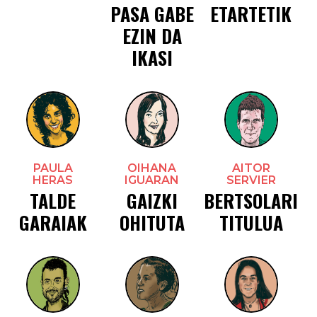
PASA GABE
ETARTETIK
EZIN DA
IKASI
PAULA
OIHANA
AITOR
HERAS
IGUARAN
SERVIER
TALDE
GAIZKI
BERTSOLARI
GARAIAK
OHITUTA
TITULUA