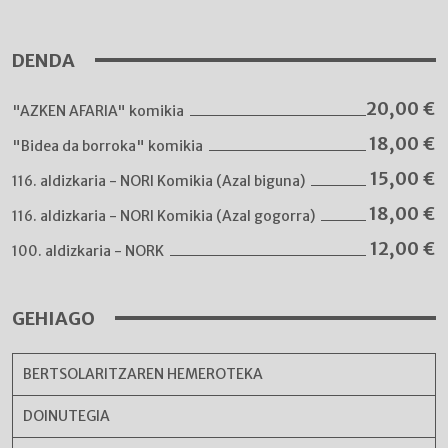
DENDA
20,00
€
"AZKEN AFARIA" komikia
18,00
€
"Bidea da borroka" komikia
15,00
€
116. aldizkaria - NORI Komikia (Azal biguna)
18,00
€
116. aldizkaria - NORI Komikia (Azal gogorra)
12,00
€
100. aldizkaria - NORK
GEHIAGO
BERTSOLARITZAREN HEMEROTEKA
DOINUTEGIA