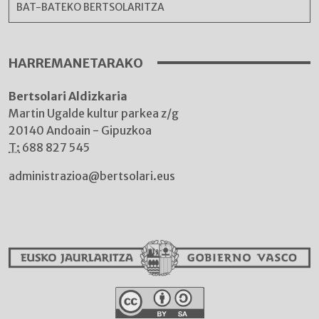
BAT-BATEKO BERTSOLARITZA
HARREMANETARAKO
Bertsolari Aldizkaria
Martin Ugalde kultur parkea z/g
20140 Andoain - Gipuzkoa
T:
688 827 545
administrazioa@bertsolari.eus