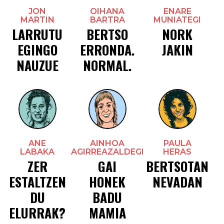
JON
OIHANA
ENARE
MARTIN
BARTRA
MUNIATEGI
LARRUTU
BERTSO
NORK
EGINGO
ERRONDA.
JAKIN
NAUZUE
NORMAL.
ANE
AINHOA
PAULA
LABAKA
AGIRREAZALDEGI
HERAS
ZER
GAI
BERTSOTAN
ESTALTZEN
HONEK
NEVADAN
DU
BADU
ELURRAK?
MAMIA