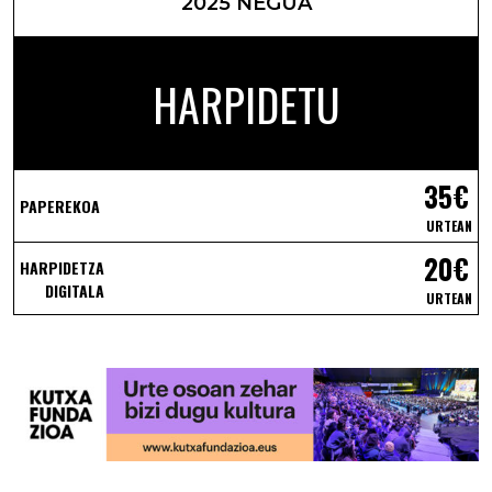
2025 NEGUA
HARPIDETU
35€
PAPEREKOA
URTEAN
20€
HARPIDETZA
DIGITALA
URTEAN