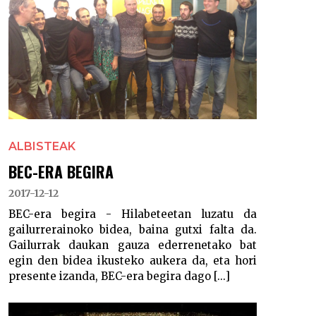
ALBISTEAK
BEC-ERA BEGIRA
2017-12-12
BEC-era begira - Hilabeteetan luzatu da
gailurrerainoko bidea, baina gutxi falta da.
Gailurrak daukan gauza ederrenetako bat
egin den bidea ikusteko aukera da, eta hori
presente izanda, BEC-era begira dago [...]