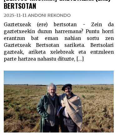
BERTSOTAN
2025-11-11
ANDONI REKONDO
Gaztetxeak (ere) bertsotan - Zein da
gaztetxeekin duzun harremana? Puntu horri
erantzun bat eman nahian sortu zen
Gaztetxeak Bertsotan sariketa. Bertsolari
gazteak, ariketa xelebreak eta entzuleen
parte hartzea nahastu dituzte, [...]