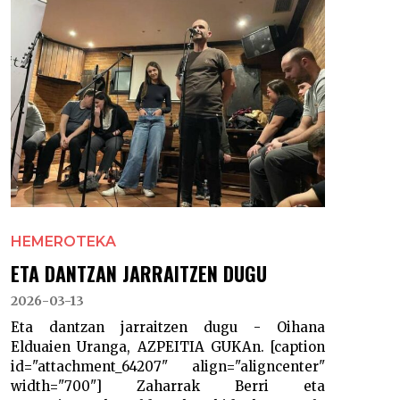
HEMEROTEKA
ETA DANTZAN JARRAITZEN DUGU
2026-03-13
Eta dantzan jarraitzen dugu - Oihana
Elduaien Uranga, AZPEITIA GUKAn. [caption
id="attachment_64207" align="aligncenter"
width="700"] Zaharrak Berri eta