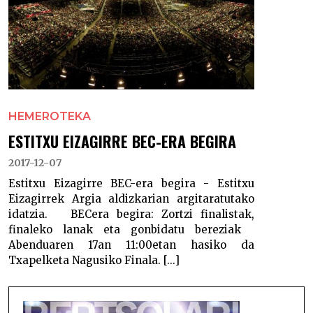
HEMEROTEKA
ESTITXU EIZAGIRRE BEC-ERA BEGIRA
2017-12-07
Estitxu Eizagirre BEC-era begira - Estitxu
Eizagirrek Argia aldizkarian argitaratutako
idatzia. BECera begira: Zortzi finalistak,
finaleko lanak eta gonbidatu bereziak
Abenduaren 17an 11:00etan hasiko da
Txapelketa Nagusiko Finala. [...]