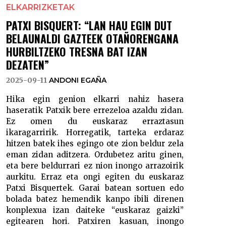
ELKARRIZKETAK
PATXI BISQUERT: “LAN HAU EGIN DUT
BELAUNALDI GAZTEEK OTAÑORENGANA
HURBILTZEKO TRESNA BAT IZAN
DEZATEN”
2025-09-11
ANDONI EGAÑA
Hika egin genion elkarri nahiz hasera
haseratik Patxik bere errezeloa azaldu zidan.
Ez omen du euskaraz erraztasun
ikaragarririk. Horregatik, tarteka erdaraz
hitzen batek ihes egingo ote zion beldur zela
eman zidan aditzera. Ordubetez aritu ginen,
eta bere beldurrari ez nion inongo arrazoirik
aurkitu. Erraz eta ongi egiten du euskaraz
Patxi Bisquertek. Garai batean sortuen edo
bolada batez hemendik kanpo ibili direnen
konplexua izan daiteke “euskaraz gaizki”
egitearen hori. Patxiren kasuan, inongo