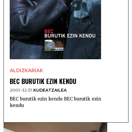
ALDIZKARIAK
BEC BURUTIK EZIN KENDU
2005-12-17
KUDEATZAILEA
BEC burutik ezin kendu BEC burutik ezin
kendu