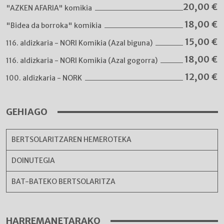
20,00
€
"AZKEN AFARIA" komikia
18,00
€
"Bidea da borroka" komikia
15,00
€
116. aldizkaria - NORI Komikia (Azal biguna)
18,00
€
116. aldizkaria - NORI Komikia (Azal gogorra)
12,00
€
100. aldizkaria - NORK
GEHIAGO
BERTSOLARITZAREN HEMEROTEKA
DOINUTEGIA
BAT-BATEKO BERTSOLARITZA
HARREMANETARAKO