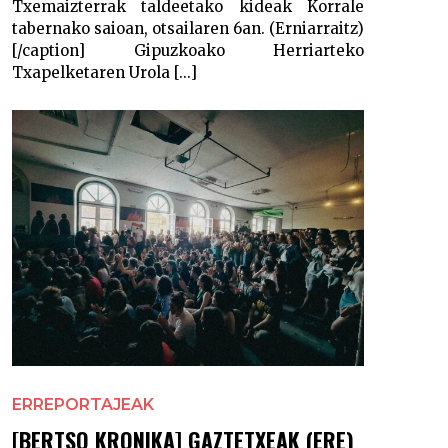
Txemaizterrak taldeetako kideak Korrale
tabernako saioan, otsailaren 6an. (Erniarraitz)
[/caption] Gipuzkoako Herriarteko
Txapelketaren Urola [...]
ERREPORTAJEAK
[BERTSO KRONIKA] GAZTETXEAK (ERE)