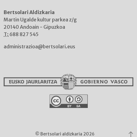
Bertsolari Aldizkaria
Martin Ugalde kultur parkea z/g
20140 Andoain - Gipuzkoa
T:
688 827 545
administrazioa@bertsolari.eus
© Bertsolari aldizkaria 2026