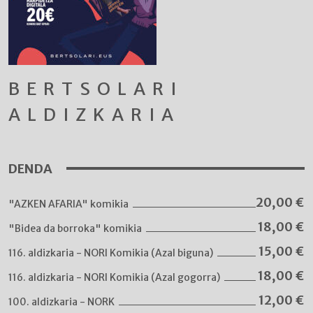
BERTSOLARI
ALDIZKARIA
DENDA
20,00
€
"AZKEN AFARIA" komikia
18,00
€
"Bidea da borroka" komikia
15,00
€
116. aldizkaria - NORI Komikia (Azal biguna)
18,00
€
116. aldizkaria - NORI Komikia (Azal gogorra)
12,00
€
100. aldizkaria - NORK