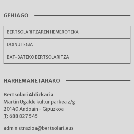
GEHIAGO
BERTSOLARITZAREN HEMEROTEKA
DOINUTEGIA
BAT-BATEKO BERTSOLARITZA
HARREMANETARAKO
Bertsolari Aldizkaria
Martin Ugalde kultur parkea z/g
20140 Andoain - Gipuzkoa
T:
688 827 545
administrazioa@bertsolari.eus