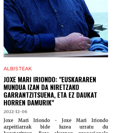
ALBISTEAK
JOXE MARI IRIONDO: "EUSKARAREN
MUNDUA IZAN DA NIRETZAKO
GARRANTZITSUENA, ETA EZ DAUKAT
HORREN DAMURIK"
2022-12-06
Joxe Mari Iriondo - Joxe Mari Iriondo
azpeitiarrak bide luzea urratu du