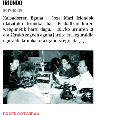
IRIONDO
2017-10-25
Xalbadorren Eguna - Joxe Mari Iriondok
idatzitako kronika hau Euskaltzaindiaren
webgunetik hartu dugu. 2017ko urriaren 21
eta 22rako zegoen eguna jarrita eta, eguraldia
eguraldi, larunbat eta igandez egin da [...]
ERREPORTAJEAK