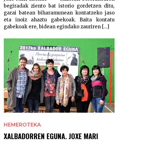
begiradak ziento bat istorio gordetzen ditu,
garai batean biharamunean kontatzeko jaso
eta inoiz ahaztu gabekoak. Baita kontatu
gabekoak ere, bidean egindako zauriren [...]
HEMEROTEKA
XALBADORREN EGUNA. JOXE MARI