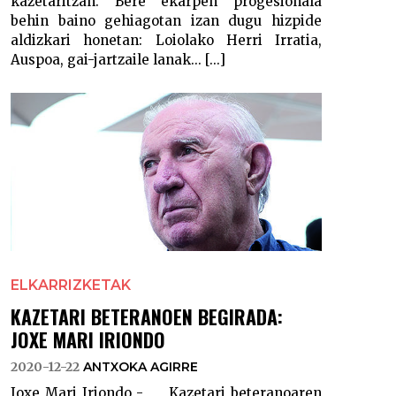
kazetaritzan. Bere ekarpen progesionala
behin baino gehiagotan izan dugu hizpide
aldizkari honetan: Loiolako Herri Irratia,
Auspoa, gai-jartzaile lanak... [...]
ELKARRIZKETAK
KAZETARI BETERANOEN BEGIRADA:
JOXE MARI IRIONDO
2020-12-22
ANTXOKA AGIRRE
Joxe Mari Iriondo - Kazetari beteranoaren