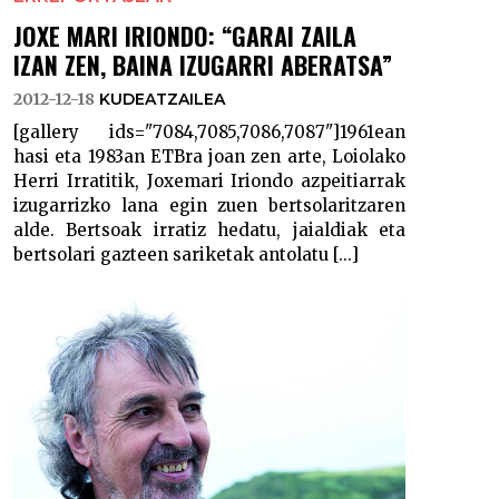
JOXE MARI IRIONDO: “GARAI ZAILA
IZAN ZEN, BAINA IZUGARRI ABERATSA”
2012-12-18
KUDEATZAILEA
[gallery ids="7084,7085,7086,7087"]1961ean
hasi eta 1983an ETBra joan zen arte, Loiolako
Herri Irratitik, Joxemari Iriondo azpeitiarrak
izugarrizko lana egin zuen bertsolaritzaren
alde. Bertsoak irratiz hedatu, jaialdiak eta
bertsolari gazteen sariketak antolatu [...]