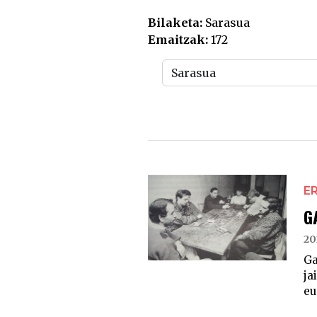
Bilaketa:
Sarasua
Emaitzak:
172
E
G
20
Ga
ja
eu