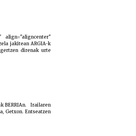
 align="aligncenter"
zela jakitean ARGIA-k
 agertzen direnak urte
iak BERRIAn. Irailaren
a, Getxon. Entseatzen