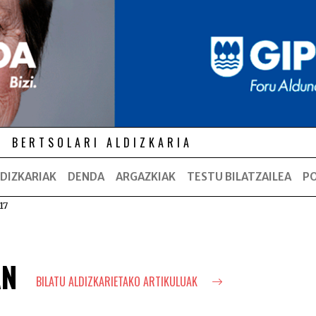
BERTSOLARI ALDIZKARIA
DIZKARIAK
DENDA
ARGAZKIAK
TESTU BILATZAILEA
P
17
AN
BILATU ALDIZKARIETAKO ARTIKULUAK