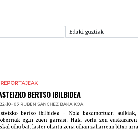
RREPORTAJEAK
ASTEIZKO BERTSO IBILBIDEA
22-10-05
RUBEN SANCHEZ BAKAIKOA
steizko bertso ibilbidea - Nola basamortuan aulkiak
ioberriak egin zuen garrasi. Hala sortu zen euskarare
skal oihu bat, laster ohartu zena oihan zaharrean bitxo arraro