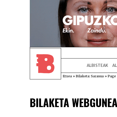
ALBISTEAK
AL
Etxea
»
Bilaketa: Sarasua
»
Page 
BILAKETA WEBGUNE