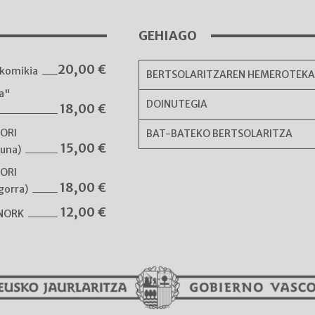
GEHIAGO
20,00
€
komikia
BERTSOLARITZAREN HEMEROTEK
ka"
DOINUTEGIA
18,00
€
NORI
BAT-BATEKO BERTSOLARITZA
15,00
€
guna)
NORI
18,00
€
gorra)
12,00
€
 NORK