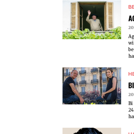
B
A
20
Ag
wi
be
ha
H
B
20
Bi
24
ha