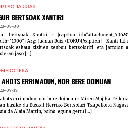
ERTSO JARRIAK
GUR BERTSOAK XANTIRI
22-09-30
ur bertsoak Xantiri - [caption id="attachment_50623"
dth="1000"] Arg: Juanan Ruiz (FOKU)[/caption] Xanti hil 
rtsoak eskatu zizkien zenbait bertsolariri, eta jarraian
sieran jaso [...]
EMEROTEKA
I AHOTS ERRIMADUN, NOR BERE DOINUAN
22-08-18
 ahots errimadun, nor bere doinuan - Miren Mujika Teller
an hasiko da Euskal Herriko Bertsolari Txapelketa Nagusi
sia da Alaia Martin, baina, eguna gertu [...]