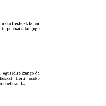
rin eta freskoak behar
erte pentsatzeko gogo
n, eguerdiro izango da
 Euskal Herri osoko
nduetara. [...]