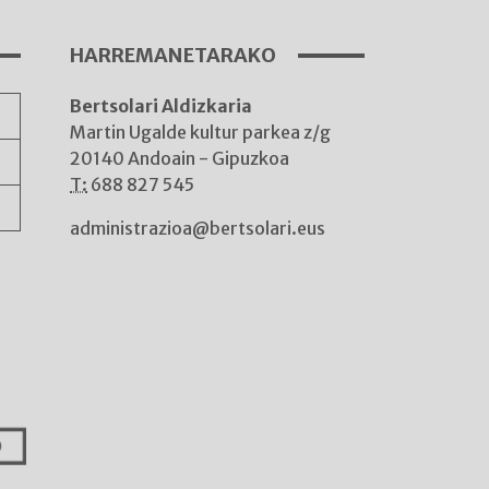
HARREMANETARAKO
Bertsolari Aldizkaria
A
Martin Ugalde kultur parkea z/g
20140 Andoain - Gipuzkoa
T:
688 827 545
administrazioa@bertsolari.eus