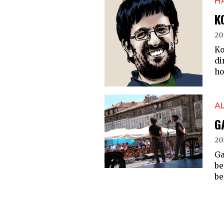
H
K
20
Ko
di
ho
A
G
20
Ga
be
be
POSTS
PAGINATION