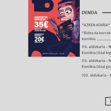
DENDA
"AZKEN AFARIA" 
"Bidea da borro
komikia
116. aldizkaria - 
Komikia (Azal bi
116. aldizkaria - 
Komikia (Azal go
100. aldizkaria -