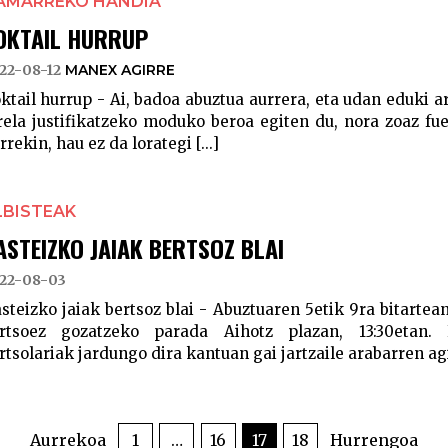
AMARREKO HANDIA
OKTAIL HURRUP
22-08-12
MANEX AGIRRE
ktail hurrup - Ai, badoa abuztua aurrera, eta udan eduki a
rela justifikatzeko moduko beroa egiten du, nora zoaz fu
rrekin, hau ez da lorategi [...]
LBISTEAK
ASTEIZKO JAIAK BERTSOZ BLAI
22-08-03
steizko jaiak bertsoz blai - Abuztuaren 5etik 9ra bitartea
rtsoez gozatzeko parada Aihotz plazan, 13:30etan.
rtsolariak jardungo dira kantuan gai jartzaile arabarren agi
Aurrekoa
1
…
16
17
18
Hurrengoa