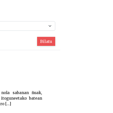
Bilatu
, nola sabanan ñuak,
n itoguneetako batean
 [...]