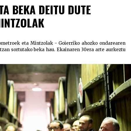
TA BEKA DEITU DUTE
MINTZOLAK
lometroek eta Mintzolak - Goierriko ahozko ondarearen
tzan sortutako beka hau. Ekainaren 30era arte aurkeztu