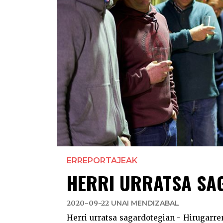
ERREPORTAJEAK
HERRI URRATSA SA
2020-09-22
UNAI MENDIZABAL
Herri urratsa sagardotegian - Hirugarren