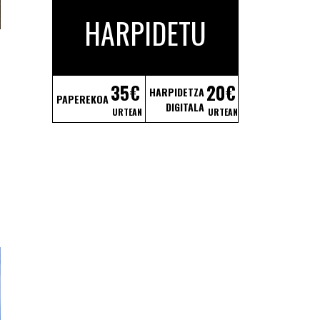
HARPIDETU
35€
20€
HARPIDETZA
PAPEREKOA
DIGITALA
URTEAN
URTEAN