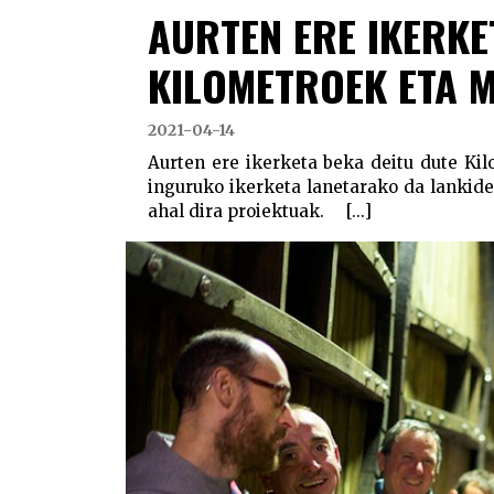
AURTEN ERE IKERKE
KILOMETROEK ETA 
2021-04-14
Aurten ere ikerketa beka deitu dute Ki
inguruko ikerketa lanetarako da lankide
ahal dira proiektuak. [...]