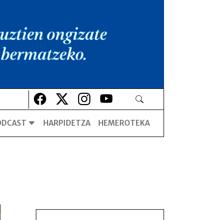
Lehio berrian irekiko da
Lehio berrian irekiko da
Lehio berrian irekiko da
Lehio berrian irekiko da
ODCAST
HARPIDETZA
HEMEROTEKA