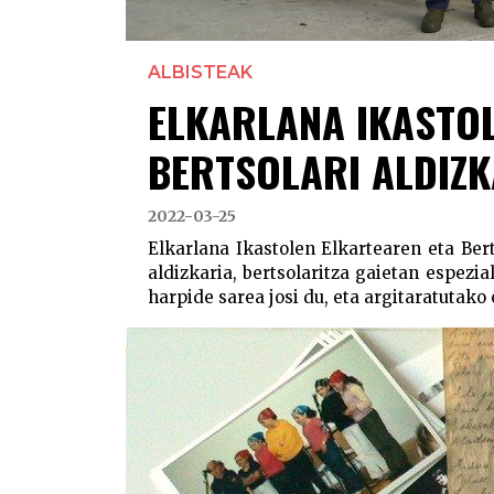
ALBISTEAK
ELKARLANA IKASTO
BERTSOLARI ALDIZ
2022-03-25
Elkarlana Ikastolen Elkartearen eta Bert
aldizkaria, bertsolaritza gaietan espezi
harpide sarea josi du, eta argitaratutako e