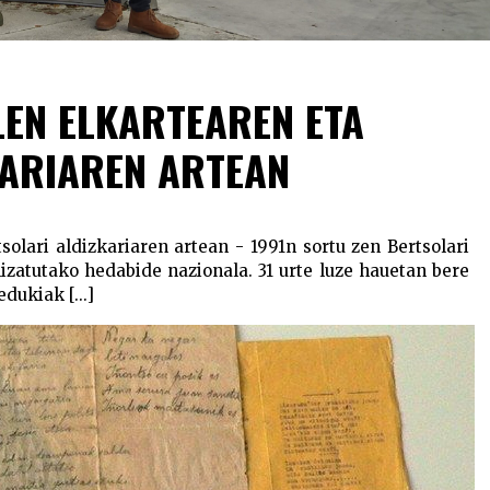
LEN ELKARTEAREN ETA
KARIAREN ARTEAN
solari aldizkariaren artean - 1991n sortu zen Bertsolari
alizatutako hedabide nazionala. 31 urte luze hauetan bere
dukiak [...]