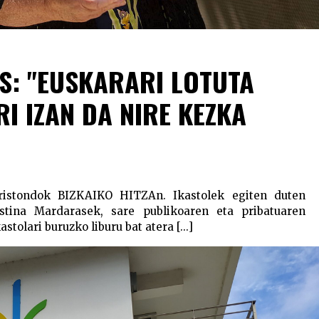
S: "EUSKARARI LOTUTA
RI IZAN DA NIRE KEZKA
ristondok BIZKAIKO HITZAn. Ikastolek egiten duten
stina Mardarasek, sare publikoaren eta pribatuaren
stolari buruzko liburu bat atera [...]