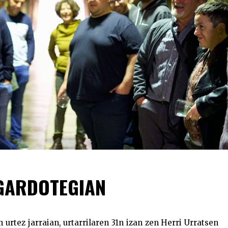
GARDOTEGIAN
 urtez jarraian, urtarrilaren 31n izan zen Herri Urratsen