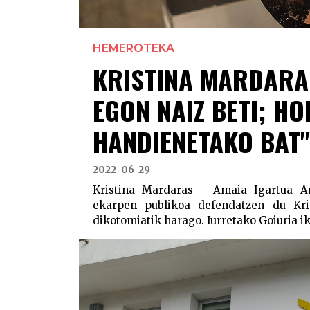
HEMEROTEKA
KRISTINA MARDARA
EGON NAIZ BETI; HO
HANDIENETAKO BAT"
2022-06-29
Kristina Mardaras - Amaia Igartua A
ekarpen publikoa defendatzen du Kri
dikotomiatik harago. Iurretako Goiuria ika