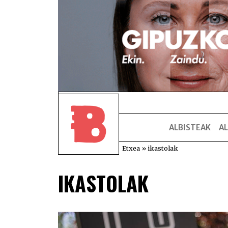
ALBISTEAK
AL
Etxea
»
ikastolak
IKASTOLAK