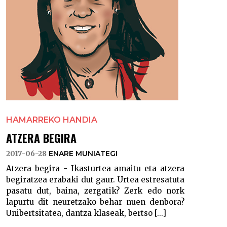
HAMARREKO HANDIA
ATZERA BEGIRA
2017-06-28
ENARE MUNIATEGI
Atzera begira - Ikasturtea amaitu eta atzera
begiratzea erabaki dut gaur. Urtea estresatuta
pasatu dut, baina, zergatik? Zerk edo nork
lapurtu dit neuretzako behar nuen denbora?
Unibertsitatea, dantza klaseak, bertso [...]