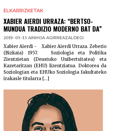
ELKARRIZKETAK
XABIER AIERDI URRAZA: “BERTSO-
MUNDUA TRADIZIO MODERNO BAT DA”
2019-05-13
AINHOA AGIRREAZALDEGI
Xabier Aierdi - Xabier Aierdi Urraza. Zeberio
(Bizkaia) 1957. Soziologia eta Politika
Zientzietan (Deustuko Unibertsitatea) eta
Kazetaritzan (EHU) lizentziatua. Doktorea da
Soziologian eta EHUko Soziologia fakultateko
irakasle titularra [...]