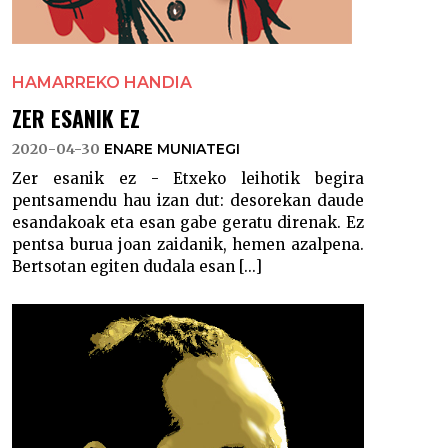
HAMARREKO HANDIA
ZER ESANIK EZ
2020-04-30
ENARE MUNIATEGI
Zer esanik ez - Etxeko leihotik begira
pentsamendu hau izan dut: desorekan daude
esandakoak eta esan gabe geratu direnak. Ez
pentsa burua joan zaidanik, hemen azalpena.
Bertsotan egiten dudala esan [...]