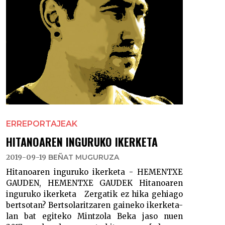
ERREPORTAJEAK
HITANOAREN INGURUKO IKERKETA
2019-09-19
BEÑAT MUGURUZA
Hitanoaren inguruko ikerketa - HEMENTXE
GAUDEN, HEMENTXE GAUDEK Hitanoaren
inguruko ikerketa Zergatik ez hika gehiago
bertsotan? Bertsolaritzaren gaineko ikerketa-
lan bat egiteko Mintzola Beka jaso nuen