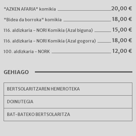
20,00
€
"AZKEN AFARIA" komikia
18,00
€
"Bidea da borroka" komikia
15,00
€
116. aldizkaria - NORI Komikia (Azal biguna)
18,00
€
116. aldizkaria - NORI Komikia (Azal gogorra)
12,00
€
100. aldizkaria - NORK
GEHIAGO
BERTSOLARITZAREN HEMEROTEKA
DOINUTEGIA
BAT-BATEKO BERTSOLARITZA