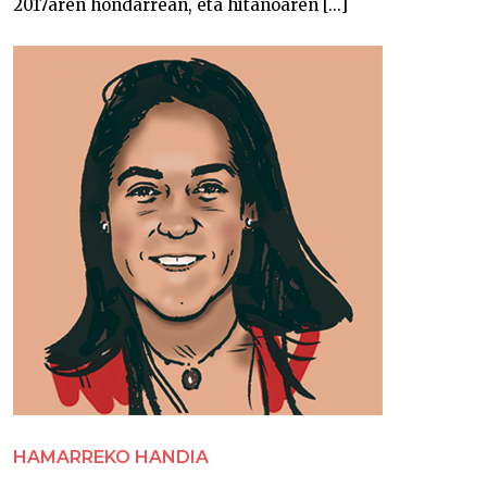
2017aren hondarrean, eta hitanoaren [...]
HAMARREKO HANDIA