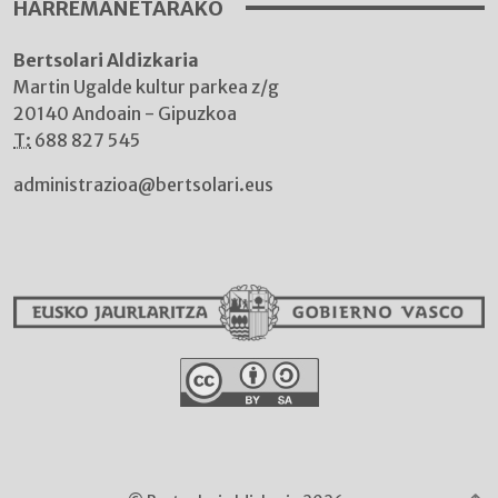
HARREMANETARAKO
Bertsolari Aldizkaria
Martin Ugalde kultur parkea z/g
20140 Andoain - Gipuzkoa
T:
688 827 545
administrazioa@bertsolari.eus