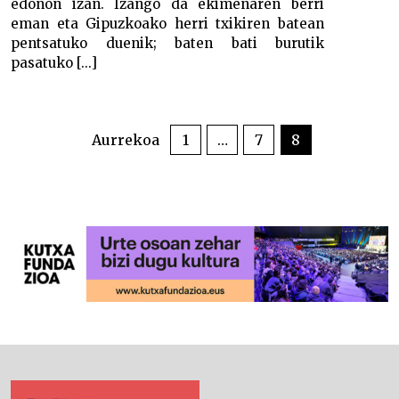
edonon izan. Izango da ekimenaren berri
eman eta Gipuzkoako herri txikiren batean
pentsatuko duenik; baten bati burutik
pasatuko [...]
POSTS
PAGINATION
Aurrekoa
1
…
7
8