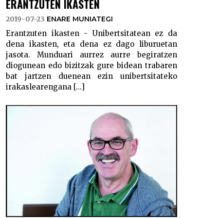
ERANTZUTEN IKASTEN
2019-07-23
ENARE MUNIATEGI
Erantzuten ikasten - Unibertsitatean ez da
dena ikasten, eta dena ez dago liburuetan
jasota. Munduari aurrez aurre begiratzen
diogunean edo bizitzak gure bidean trabaren
bat jartzen duenean ezin unibertsitateko
irakaslearengana [...]