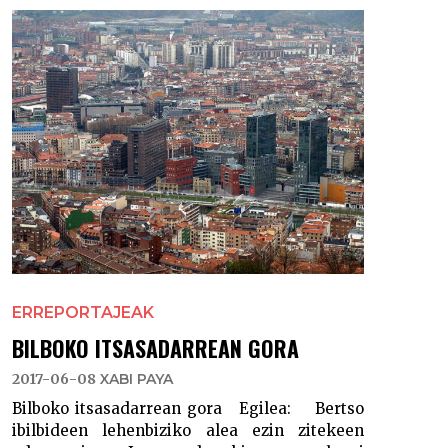
ERREPORTAJEAK
BILBOKO ITSASADARREAN GORA
2017-06-08
XABI PAYA
Bilboko itsasadarrean gora Egilea: Bertso
ibilbideen lehenbiziko alea ezin zitekeen