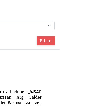
Bilatu
attachment_62941"
urtean. Arg: Galder
Odei Barroso izan zen