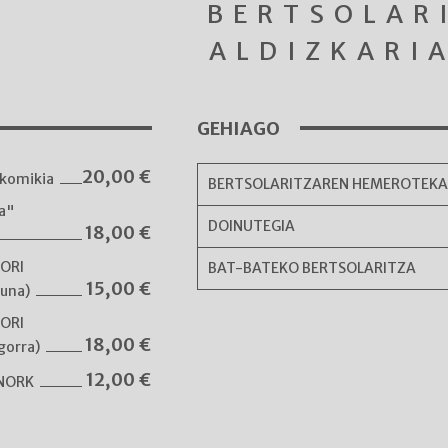
BERTSOLAR
ALDIZKARI
GEHIAGO
20,00
€
komikia
BERTSOLARITZAREN HEMEROTEK
ka"
DOINUTEGIA
18,00
€
NORI
BAT-BATEKO BERTSOLARITZA
15,00
€
guna)
NORI
18,00
€
gorra)
12,00
€
 NORK