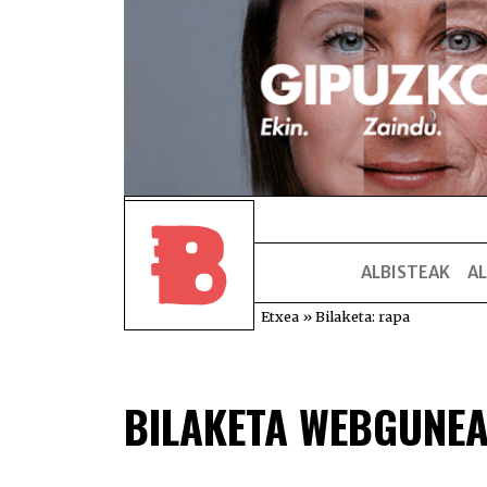
ALBISTEAK
AL
Etxea
»
Bilaketa: rapa
BILAKETA WEBGUNE