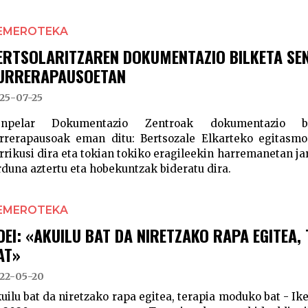
EMEROTEKA
ERTSOLARITZAREN DOKUMENTAZIO BILKETA SE
URRERAPAUSOETAN
25-07-25
enpelar Dokumentazio Zentroak dokumentazio bi
rrerapausoak eman ditu: Bertsozale Elkarteko egitasmo
rrikusi dira eta tokian tokiko eragileekin harremanetan ja
rduna aztertu eta hobekuntzak bideratu dira.
EMEROTEKA
DEI: «AKUILU BAT DA NIRETZAKO RAPA EGITEA
AT»
22-05-20
uilu bat da niretzako rapa egitea, terapia moduko bat - I