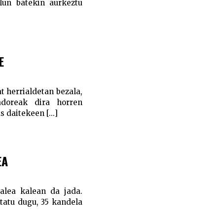
lun batekin aurkeztu
E
 herrialdetan bezala,
adoreak dira horren
 daitekeen [...]
EA
 alea kalean da jada.
statu dugu, 35 kandela