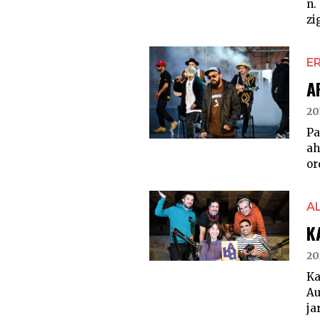
n.
zi
E
A
20
Pa
ah
or
A
K
20
Ka
Au
ja