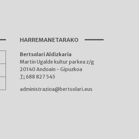
I
A
HARREMANETARAKO
Bertsolari Aldizkaria
A
Martin Ugalde kultur parkea z/g
20140 Andoain - Gipuzkoa
T:
688 827 545
administrazioa@bertsolari.eus