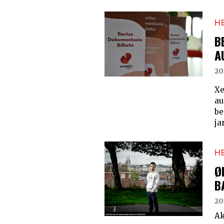
H
B
A
20
X
au
be
ja
H
Ø
B
20
Ak