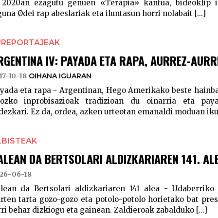
 2020an ezagutu genuen «Terapia» kantua, bideoklip i
guna Ødei rap abeslariak eta iluntasun horri nolabait [...]
RREPORTAJEAK
RGENTINA IV: PAYADA ETA RAPA, AURREZ-AURR
17-10-18
OIHANA IGUARAN
yada eta rapa - Argentinan, Hego Amerikako beste hainbat
ozko inprobisazioak tradizioan du oinarria eta pay
dezkari. Ez da, ordea, azken urteotan emanaldi moduan ikus
LBISTEAK
ALEAN DA BERTSOLARI ALDIZKARIAREN 141. AL
26-06-18
lean da Bertsolari aldizkariaren 141 alea - Udaberriko
rten tarta gozo-gozo eta potolo-potolo horietako bat pre
rri behar dizkiogu eta gainean. Zaldieroak zabalduko [...]