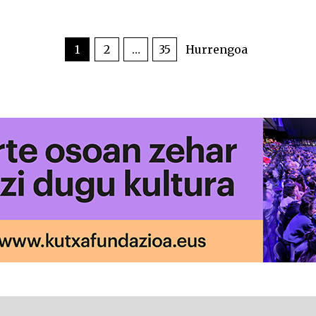
1
2
…
35
Hurrengoa