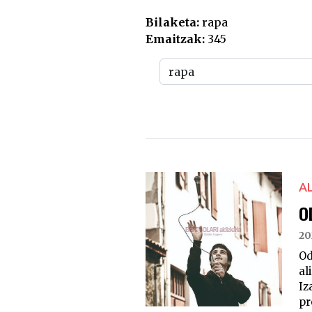
Bilaketa:
rapa
Emaitzak:
345
A
O
20
O
al
Iz
pr