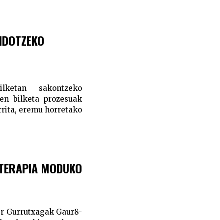
NDOTZEKO
lketan sakontzeko
en bilketa prozesuak
rrita, eremu horretako
, TERAPIA MODUKO
ker Gurrutxagak Gaur8-