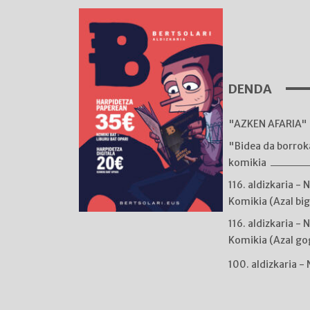
DENDA
"AZKEN AFARIA" 
"Bidea da borro
komikia
116. aldizkaria - 
Komikia (Azal bi
116. aldizkaria - 
Komikia (Azal go
100. aldizkaria -