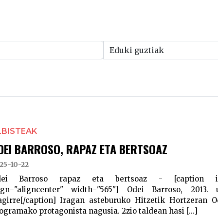
LBISTEAK
DEI BARROSO, RAPAZ ETA BERTSOAZ
25-10-22
dei Barroso rapaz eta bertsoaz - [caption id="
ign="aligncenter" width="565"] Odei Barroso, 2013. 
agirre[/caption] Iragan asteburuko Hitzetik Hortzeran 
ogramako protagonista nagusia. 2zio taldean hasi [...]