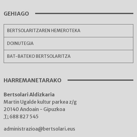
GEHIAGO
BERTSOLARITZAREN HEMEROTEKA
DOINUTEGIA
BAT-BATEKO BERTSOLARITZA
HARREMANETARAKO
Bertsolari Aldizkaria
Martin Ugalde kultur parkea z/g
20140 Andoain - Gipuzkoa
T:
688 827 545
administrazioa@bertsolari.eus