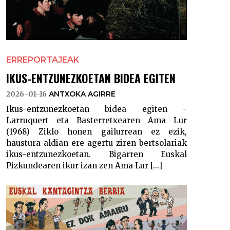
ERREPORTAJEAK
IKUS-ENTZUNEZKOETAN BIDEA EGITEN
2026-01-16
ANTXOKA AGIRRE
Ikus-entzunezkoetan bidea egiten -
Larruquert eta Basterretxearen Ama Lur
(1968) Ziklo honen gailurrean ez ezik,
haustura aldian ere agertu ziren bertsolariak
ikus-entzunezkoetan. Bigarren Euskal
Pizkundearen ikur izan zen Ama Lur [...]