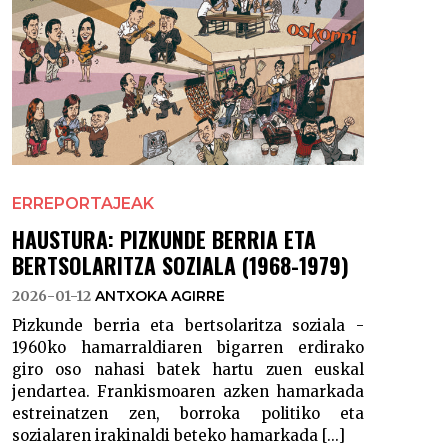
ERREPORTAJEAK
HAUSTURA: PIZKUNDE BERRIA ETA
BERTSOLARITZA SOZIALA (1968-1979)
2026-01-12
ANTXOKA AGIRRE
Pizkunde berria eta bertsolaritza soziala -
1960ko hamarraldiaren bigarren erdirako
giro oso nahasi batek hartu zuen euskal
jendartea. Frankismoaren azken hamarkada
estreinatzen zen, borroka politiko eta
sozialaren irakinaldi beteko hamarkada [...]