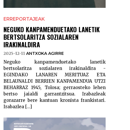
ERREPORTAJEAK
NEGUKO KANPAMENDUETAKO LANETIK
BERTSOLARITZA SOZIALAREN
IRAKINALDIRA
2025-12-11
ANTXOKA AGIRRE
Neguko kanpamenduetako lanetik
bertsolaritza sozialaren irakinaldira -
EGINDAKO LANAREN MERITUAZ ETA
BELAUNALDI BERRIEN KANPAMENDUA UTZI
BEHARRAZ 1945, Tolosa; gerraosteko lehen
bertso jaialdi garrantzitsua. Irabazleak
gorazarre bere kantuan kronista frankistari.
Irabazlea [...]