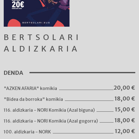
BERTSOLARI
ALDIZKARIA
DENDA
20,00
€
"AZKEN AFARIA" komikia
18,00
€
"Bidea da borroka" komikia
15,00
€
116. aldizkaria - NORI Komikia (Azal biguna)
18,00
€
116. aldizkaria - NORI Komikia (Azal gogorra)
12,00
€
100. aldizkaria - NORK