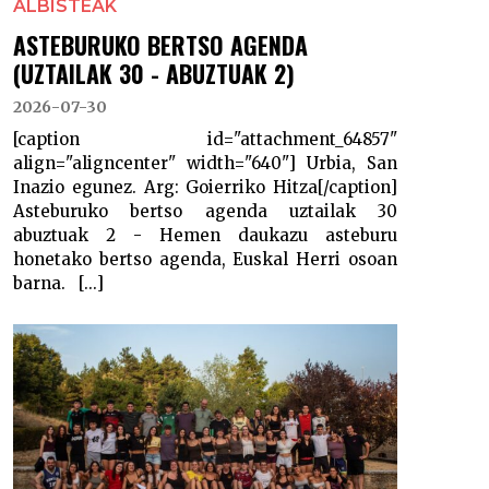
ALBISTEAK
ASTEBURUKO BERTSO AGENDA
(UZTAILAK 30 - ABUZTUAK 2)
2026-07-30
[caption id="attachment_64857"
align="aligncenter" width="640"] Urbia, San
Inazio egunez. Arg: Goierriko Hitza[/caption]
Asteburuko bertso agenda uztailak 30
abuztuak 2 - Hemen daukazu asteburu
honetako bertso agenda, Euskal Herri osoan
barna. [...]