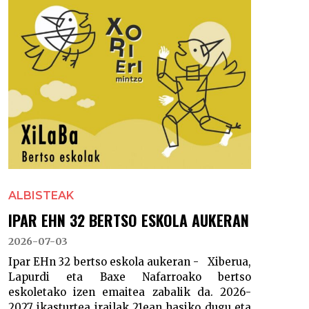
ALBISTEAK
IPAR EHN 32 BERTSO ESKOLA AUKERAN
2026-07-03
Ipar EHn 32 bertso eskola aukeran - Xiberua,
Lapurdi eta Baxe Nafarroako bertso
eskoletako izen emaitea zabalik da. 2026-
2027 ikasturtea irailak 21ean hasiko dugu eta