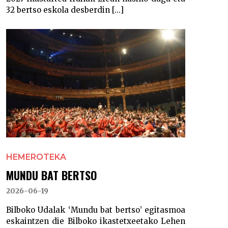
32 bertso eskola desberdin [...]
HEMEROTEKA
MUNDU BAT BERTSO
2026-06-19
Bilboko Udalak ‘Mundu bat bertso’ egitasmoa
eskaintzen die Bilboko ikastetxeetako Lehen