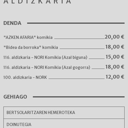
ALDIZKARIA
DENDA
20,00
€
"AZKEN AFARIA" komikia
18,00
€
"Bidea da borroka" komikia
15,00
€
116. aldizkaria - NORI Komikia (Azal biguna)
18,00
€
116. aldizkaria - NORI Komikia (Azal gogorra)
12,00
€
100. aldizkaria - NORK
GEHIAGO
BERTSOLARITZAREN HEMEROTEKA
DOINUTEGIA