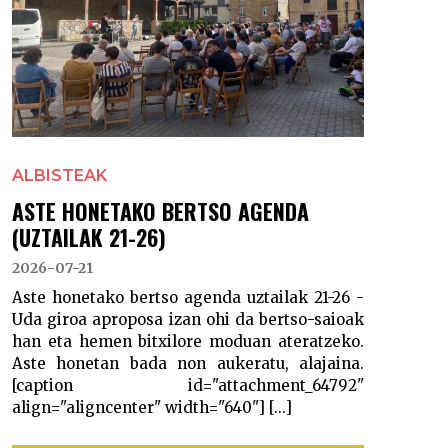
ALBISTEAK
ASTE HONETAKO BERTSO AGENDA
(UZTAILAK 21-26)
2026-07-21
Aste honetako bertso agenda uztailak 21-26 -
Uda giroa aproposa izan ohi da bertso-saioak
han eta hemen bitxilore moduan ateratzeko.
Aste honetan bada non aukeratu, alajaina.
[caption id="attachment_64792"
align="aligncenter" width="640"] [...]