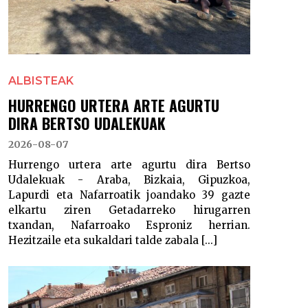
ALBISTEAK
HURRENGO URTERA ARTE AGURTU
DIRA BERTSO UDALEKUAK
2026-08-07
Hurrengo urtera arte agurtu dira Bertso
Udalekuak - Araba, Bizkaia, Gipuzkoa,
Lapurdi eta Nafarroatik joandako 39 gazte
elkartu ziren Getadarreko hirugarren
txandan, Nafarroako Esproniz herrian.
Hezitzaile eta sukaldari talde zabala [...]