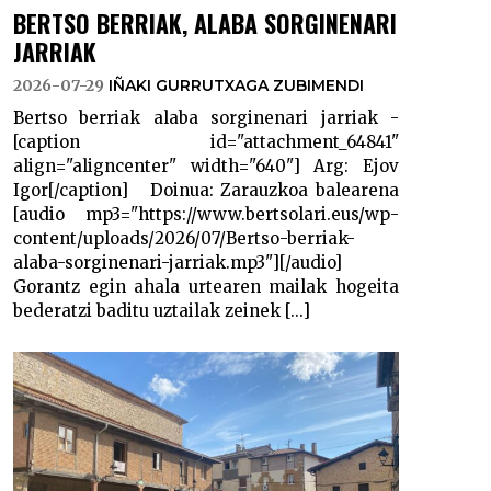
BERTSO BERRIAK, ALABA SORGINENARI
JARRIAK
2026-07-29
IÑAKI GURRUTXAGA ZUBIMENDI
Bertso berriak alaba sorginenari jarriak -
[caption id="attachment_64841"
align="aligncenter" width="640"] Arg: Ejov
Igor[/caption] Doinua: Zarauzkoa balearena
[audio mp3="https://www.bertsolari.eus/wp-
content/uploads/2026/07/Bertso-berriak-
alaba-sorginenari-jarriak.mp3"][/audio]
Gorantz egin ahala urtearen mailak hogeita
bederatzi baditu uztailak zeinek [...]