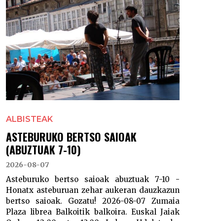
ALBISTEAK
ASTEBURUKO BERTSO SAIOAK
(ABUZTUAK 7-10)
2026-08-07
Asteburuko bertso saioak abuztuak 7-10 -
Honatx asteburuan zehar aukeran dauzkazun
bertso saioak. Gozatu! 2026-08-07 Zumaia
Plaza librea Balkoitik balkoira. Euskal Jaiak