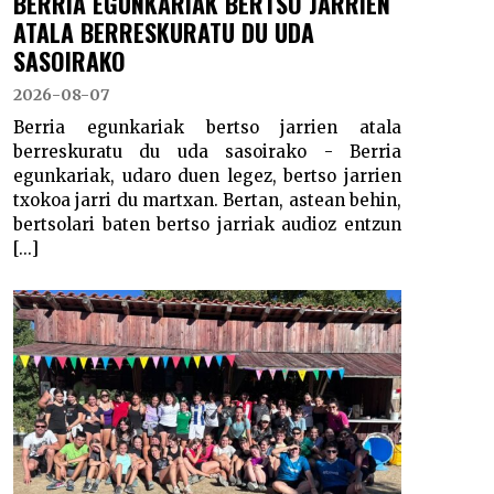
BERRIA EGUNKARIAK BERTSO JARRIEN
ATALA BERRESKURATU DU UDA
SASOIRAKO
2026-08-07
Berria egunkariak bertso jarrien atala
berreskuratu du uda sasoirako - Berria
egunkariak, udaro duen legez, bertso jarrien
txokoa jarri du martxan. Bertan, astean behin,
bertsolari baten bertso jarriak audioz entzun
[...]