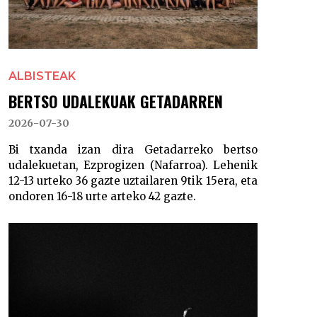
ALBISTEAK
BERTSO UDALEKUAK GETADARREN
2026-07-30
Bi txanda izan dira Getadarreko bertso
udalekuetan, Ezprogizen (Nafarroa). Lehenik
12-13 urteko 36 gazte uztailaren 9tik 15era, eta
ondoren 16-18 urte arteko 42 gazte.