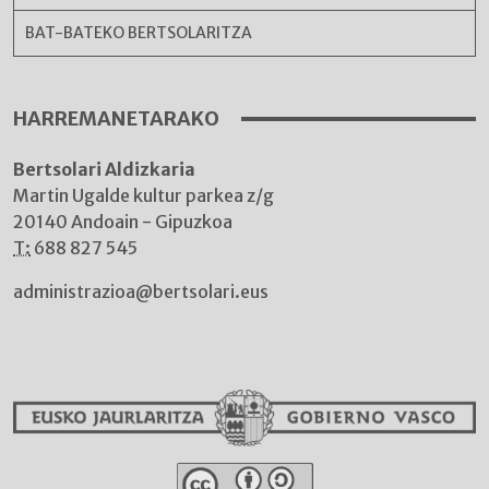
BAT-BATEKO BERTSOLARITZA
HARREMANETARAKO
Bertsolari Aldizkaria
Martin Ugalde kultur parkea z/g
20140 Andoain - Gipuzkoa
T:
688 827 545
administrazioa@bertsolari.eus