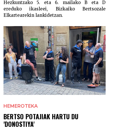
Hezkuntzako 5. eta 6. mailako B eta D
ereduko ikasleei, Bizkaiko Bertsozale
Elkartearekin lankidetzan.
HEMEROTEKA
BERTSO POTAJIAK HARTU DU
'DONOSTIYA'