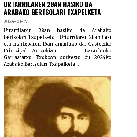
URTARRILAREN 28AN HASIKO DA
ARABAKO BERTSOLARI TXAPELKETA
2024-01-15
Urtarrilaren 28an hasiko da Arabako
Bertsolari Txapelketa - Urtarrilaren 28an hasi
eta martxoaren 16an amaituko da, Gasteizko
Printzipal Antzokian. Baranbioko
Garrastatxu Txokoan aurkeztu du 2024ko
Arabako Bertsolari Txapelketa [...]