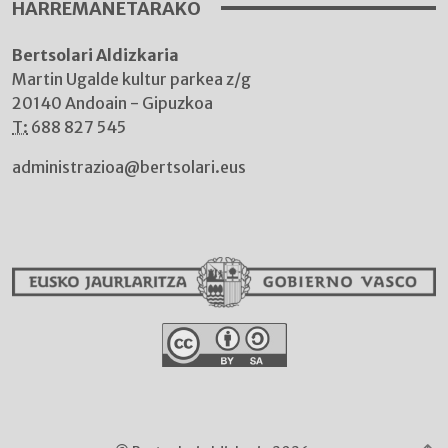
HARREMANETARAKO
Bertsolari Aldizkaria
Martin Ugalde kultur parkea z/g
20140 Andoain - Gipuzkoa
T:
688 827 545
administrazioa@bertsolari.eus