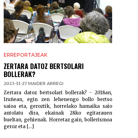
ERREPORTAJEAK
ZERTARA DATOZ BERTSOLARI
BOLLERAK?
2023-11-27
MAIDER ARREGI
Zertara datoz bertsolari bollerak? - 2018an,
Iruñean, egin zen lehenengo bollo bertso
saioa eta, geroztik, horrelako hamaika saio
antolatu dira, ekainak 28ko egitarauen
bueltan, gehienak. Horretaz gain, bollerismoa
geroz eta [...]