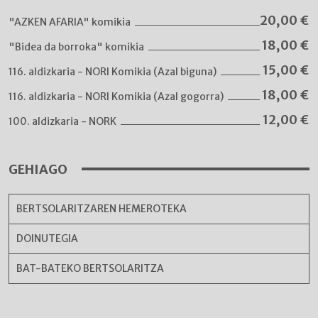
20,00
€
"AZKEN AFARIA" komikia
18,00
€
"Bidea da borroka" komikia
15,00
€
116. aldizkaria - NORI Komikia (Azal biguna)
18,00
€
116. aldizkaria - NORI Komikia (Azal gogorra)
12,00
€
100. aldizkaria - NORK
GEHIAGO
BERTSOLARITZAREN HEMEROTEKA
DOINUTEGIA
BAT-BATEKO BERTSOLARITZA