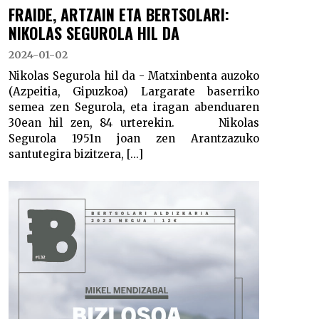
FRAIDE, ARTZAIN ETA BERTSOLARI:
NIKOLAS SEGUROLA HIL DA
2024-01-02
Nikolas Segurola hil da - Matxinbenta auzoko
(Azpeitia, Gipuzkoa) Largarate baserriko
semea zen Segurola, eta iragan abenduaren
30ean hil zen, 84 urterekin. Nikolas
Segurola 1951n joan zen Arantzazuko
santutegira bizitzera, [...]