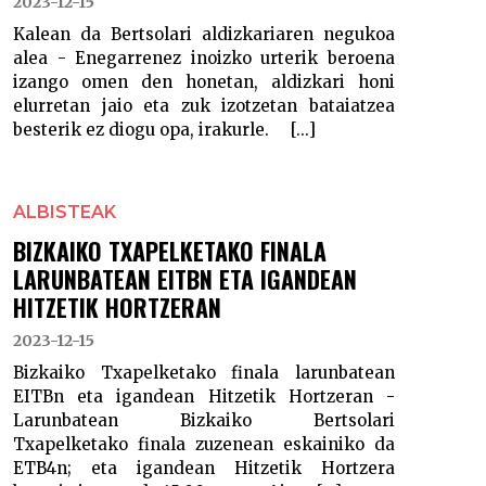
2023-12-15
Kalean da Bertsolari aldizkariaren negukoa
alea - Enegarrenez inoizko urterik beroena
izango omen den honetan, aldizkari honi
elurretan jaio eta zuk izotzetan bataiatzea
besterik ez diogu opa, irakurle. [...]
ALBISTEAK
BIZKAIKO TXAPELKETAKO FINALA
LARUNBATEAN EITBN ETA IGANDEAN
HITZETIK HORTZERAN
2023-12-15
Bizkaiko Txapelketako finala larunbatean
EITBn eta igandean Hitzetik Hortzeran -
Larunbatean Bizkaiko Bertsolari
Txapelketako finala zuzenean eskainiko da
ETB4n; eta igandean Hitzetik Hortzera