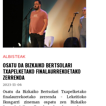
ALBISTEAK
OSATU DA BIZKAIKO BERTSOLARI
TXAPELKETAKO FINALAURREKOETAKO
ZERRENDA
2023-11-06
Osatu da Bizkaiko Bertsolari Txapelketako
finalaurrekoetako zerrenda - Lekeitioko
Ikusgarri zineman ospatu zen Bizkaiko