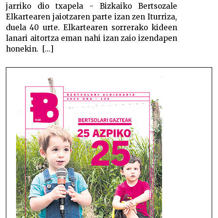
jarriko dio txapela - Bizkaiko Bertsozale
Elkartearen jaiotzaren parte izan zen Iturriza,
duela 40 urte. Elkartearen sorrerako kideen
lanari aitortza eman nahi izan zaio izendapen
honekin. [...]