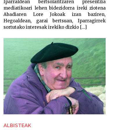
Iparraldean bertsolaritzaren presentzia
mediatikoari lehen bidezidorra ireki ziotena
Abadiaren Lore Jokoak izan baziren,
Hegoaldean, garai bertsuan, Iparragirrek
sortutako interesak irekiko dizkio [...]
ALBISTEAK