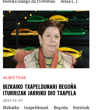
berezia izango da 15:00etan. Aissa [...]
ALBISTEAK
BIZKAIKO TXAPELDUNARI BEGOÑA
ITURRIZAK JARRIKO DIO TXAPELA
2023-12-07
Bizkaiko txapeldunari Begoña Iturrizak