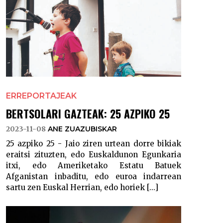
ERREPORTAJEAK
BERTSOLARI GAZTEAK: 25 AZPIKO 25
2023-11-08
ANE ZUAZUBISKAR
25 azpiko 25 - Jaio ziren urtean dorre bikiak
eraitsi zituzten, edo Euskaldunon Egunkaria
itxi, edo Ameriketako Estatu Batuek
Afganistan inbaditu, edo euroa indarrean
sartu zen Euskal Herrian, edo horiek [...]